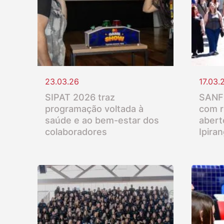
23.03.26
17.03.
SIPAT 2026 traz
SANFR
programação voltada à
com r
saúde e ao bem-estar dos
abert
colaboradores
Ipira