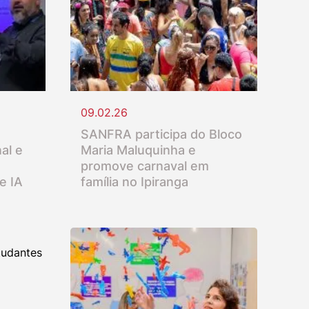
09.02.26
SANFRA participa do Bloco
al e
Maria Maluquinha e
promove carnaval em
e IA
família no Ipiranga