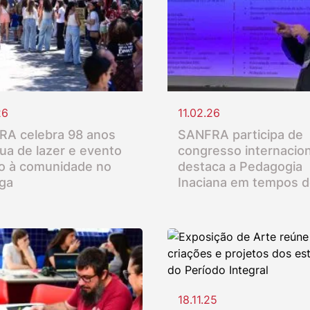
26
11.02.26
A celebra 98 anos
SANFRA participa de
ua de lazer e evento
congresso internacion
o à comunidade no
destaca a Pedagogia
nga
Inaciana em tempos d
18.11.25