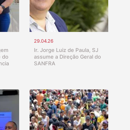
29.04.26
gem
Ir. Jorge Luiz de Paula, SJ
e do
assume a Direção Geral do
ncia
SANFRA