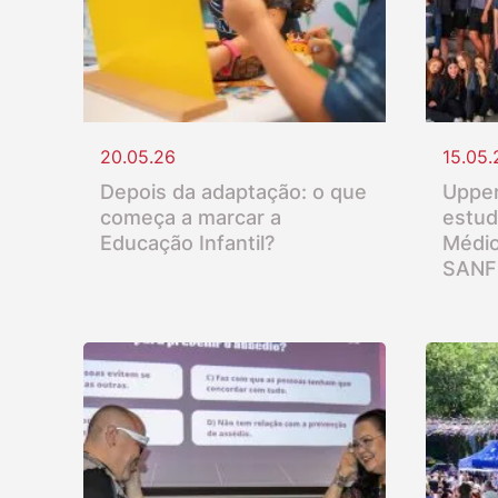
20.05.26
15.05.
Depois da adaptação: o que
Upper
começa a marcar a
estud
Educação Infantil?
Médio
SANF