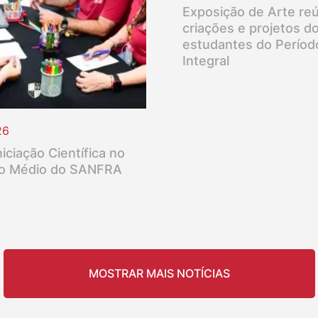
Exposição de Arte re
criações e projetos d
estudantes do Períod
Integral
26
iciação Científica no
o Médio do SANFRA
MOSTRAR MAIS NOTÍCIAS