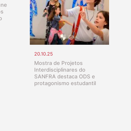
úne
os
o
20.10.25
Mostra de Projetos
Interdisciplinares do
SANFRA destaca ODS e
protagonismo estudantil