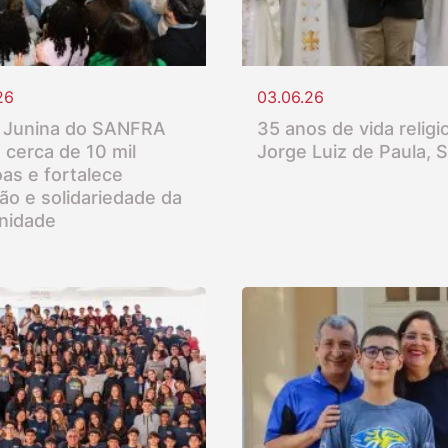
26
03.06.26
 Junina do SANFRA
35 anos de vida religio
 cerca de 10 mil
Jorge Luiz de Paula, 
as e fortalece
ção e solidariedade da
nidade