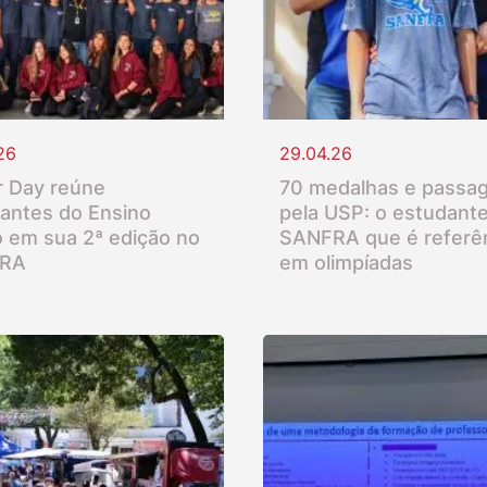
26
29.04.26
 Day reúne
70 medalhas e passa
antes do Ensino
pela USP: o estudant
 em sua 2ª edição no
SANFRA que é referê
RA
em olimpíadas