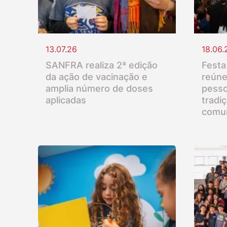
13.07.26
18.06.
SANFRA realiza 2ª edição
Festa
da ação de vacinação e
reúne
amplia número de doses
pesso
aplicadas
tradi
comu