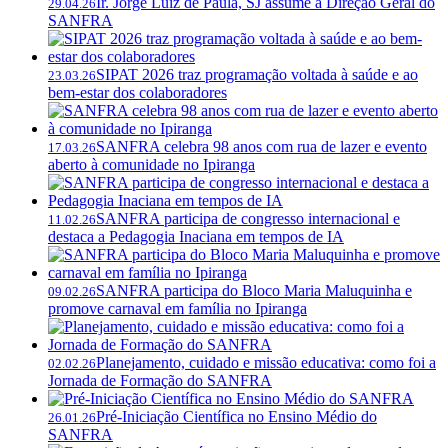
Ir. Jorge Luiz de Paula, SJ assume a Direção Geral do
29.04.26
SANFRA
SIPAT 2026 traz programação voltada à saúde e ao
23.03.26
bem-estar dos colaboradores
SANFRA celebra 98 anos com rua de lazer e evento
17.03.26
aberto à comunidade no Ipiranga
SANFRA participa de congresso internacional e
11.02.26
destaca a Pedagogia Inaciana em tempos de IA
SANFRA participa do Bloco Maria Maluquinha e
09.02.26
promove carnaval em família no Ipiranga
Planejamento, cuidado e missão educativa: como foi a
02.02.26
Jornada de Formação do SANFRA
Pré-Iniciação Científica no Ensino Médio do
26.01.26
SANFRA