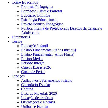
Como Educamos
Proposta Pedagógica
Formação Cristã e Pastoral
Educação Bilíngue
Psicologia Educacional
Projeto Político Pedagógico
Política Interna de Proteção aos Direitos da Criança e
Adolescente
Diferenciais
Cursos
Educação Infantil
Ensino Fundamental (Anos Iniciais)
Ensino Fundamental (Anos Finais)
Ensino Médio
Período Integral
Cursos Extras 2026
Curso de Férias
Serviços
Aplicativos e ferramentas virtuais
Calendário Escolar
Cantina
Lista de Materiais 2026
Locação de armários
Orientações e Normas
Uniforme Escolar