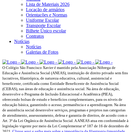
Lista de Materiais 2026
Locação de armários
Orientações e Normas
Uniforme Escolar
Transporte Escolar
Bilhete Único escolar
Contratos
Notícias
Notícias
Galerias de Fotos
O Colégio São Francisco Xavier é mantido pela Associação Nóbrega de
Educação e Assistência Social (ANEAS), instituição de direito privado sem fins
lucrativos, filantrópica, de natureza educativa, cultural, assistencial e
beneficente, certificada como Entidade Beneficente de Assistência Social
(CEBAS), nas áreas de educação e assistência social. Na área de educação,
desenvolve o Programa de Inclusão Educacional e Acadêmica (PIEA),
oferecendo bolsas de estudo e benefícios complementares, para os níveis de
educação básica, garantindo o acesso, permanência e a aprendizagem. Na área
de assistência social desenvolve serviços, programas e projetos nas categorias
de atendimento, assessoramento, defesa e garantia de direitos, de acordo com o
Art. 3º da Lei Orgânica de Assistência Social. A ANEAS atua em conformidade à
legislação vigente por meio da Lei Complementar nº 187 de 16 de dezembro de
2021.
Clique aqui e saiba mais sobre a importância da filantropia (imunidade