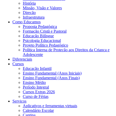
História
Missão, Visão e Valores
Direção
Infraestrutura
Como Educamos
Proposta Pedagógica
Formação Cristã e Pastoral
Educação Bilíngue
Psicologia Educacional
Projeto Político Pedagógico
Política Interna de Proteção aos Direitos da Criança e
Adolescente
Diferenciais
Cursos
Educação Infantil
Ensino Fundamental (Anos Iniciais)
Ensino Fundamental (Anos Finais)
Ensino Médio
Período Integral
Cursos Extras 2026
Curso de Férias
Serviços
Aplicativos e ferramentas virtuais
Calendário Escolar
Cantina