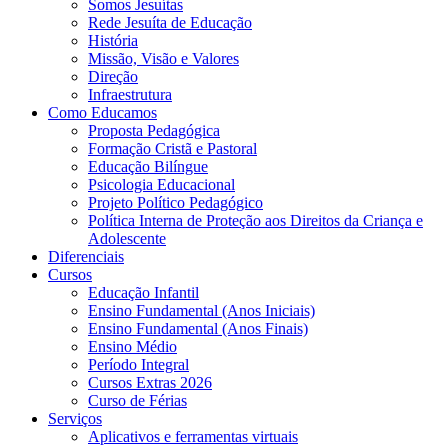
Somos Jesuítas
Rede Jesuíta de Educação
História
Missão, Visão e Valores
Direção
Infraestrutura
Como Educamos
Proposta Pedagógica
Formação Cristã e Pastoral
Educação Bilíngue
Psicologia Educacional
Projeto Político Pedagógico
Política Interna de Proteção aos Direitos da Criança e
Adolescente
Diferenciais
Cursos
Educação Infantil
Ensino Fundamental (Anos Iniciais)
Ensino Fundamental (Anos Finais)
Ensino Médio
Período Integral
Cursos Extras 2026
Curso de Férias
Serviços
Aplicativos e ferramentas virtuais