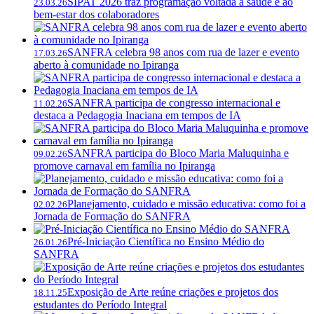
SIPAT 2026 traz programação voltada à saúde e ao
23.03.26
bem-estar dos colaboradores
SANFRA celebra 98 anos com rua de lazer e evento
17.03.26
aberto à comunidade no Ipiranga
SANFRA participa de congresso internacional e
11.02.26
destaca a Pedagogia Inaciana em tempos de IA
SANFRA participa do Bloco Maria Maluquinha e
09.02.26
promove carnaval em família no Ipiranga
Planejamento, cuidado e missão educativa: como foi a
02.02.26
Jornada de Formação do SANFRA
Pré-Iniciação Científica no Ensino Médio do
26.01.26
SANFRA
Exposição de Arte reúne criações e projetos dos
18.11.25
estudantes do Período Integral