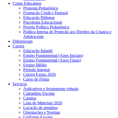
Como Educamos
Proposta Pedagógica
Formação Cristã e Pastoral
Educação Bilíngue
Psicologia Educacional
Projeto Político Pedagógico
Política Interna de Proteção aos Direitos da Criança e
Adolescente
Diferenciais
Cursos
Educação Infantil
Ensino Fundamental (Anos Iniciais)
Ensino Fundamental (Anos Finais)
Ensino Médio
Período Integral
Cursos Extras 2026
Curso de Férias
Serviços
Aplicativos e ferramentas virtuais
Calendário Escolar
Cantina
Lista de Materiais 2026
Locação de armários
Orientações e Normas
Uniforme Escolar