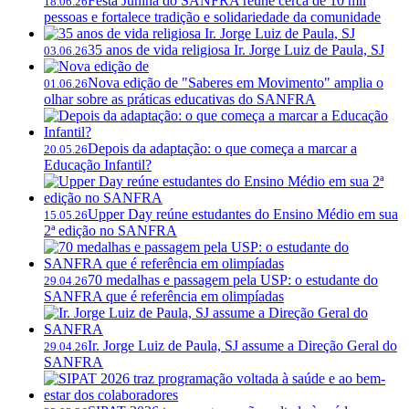
Festa Junina do SANFRA reúne cerca de 10 mil
18.06.26
pessoas e fortalece tradição e solidariedade da comunidade
35 anos de vida religiosa Ir. Jorge Luiz de Paula, SJ
03.06.26
Nova edição de "Saberes em Movimento" amplia o
01.06.26
olhar sobre as práticas educativas do SANFRA
Depois da adaptação: o que começa a marcar a
20.05.26
Educação Infantil?
Upper Day reúne estudantes do Ensino Médio em sua
15.05.26
2ª edição no SANFRA
70 medalhas e passagem pela USP: o estudante do
29.04.26
SANFRA que é referência em olimpíadas
Ir. Jorge Luiz de Paula, SJ assume a Direção Geral do
29.04.26
SANFRA