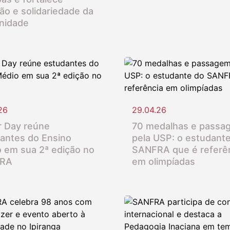
ção e solidariedade da
nidade
26
29.04.26
 Day reúne
70 medalhas e passa
antes do Ensino
pela USP: o estudant
 em sua 2ª edição no
SANFRA que é referê
RA
em olimpíadas