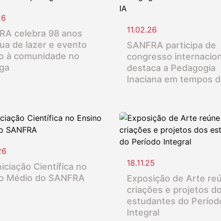
26
11.02.26
A celebra 98 anos
ua de lazer e evento
SANFRA participa de
o à comunidade no
congresso internacion
nga
destaca a Pedagogia
Inaciana em tempos d
26
18.11.25
iciação Científica no
o Médio do SANFRA
Exposição de Arte re
criações e projetos d
estudantes do Períod
Integral