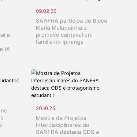
09.02.26
SANFRA participa do Bloco
Maria Maluquinha e
promove carnaval em
al e
família no Ipiranga
e IA
20.10.25
úne
os
Mostra de Projetos
o
Interdisciplinares do
SANFRA destaca ODS e