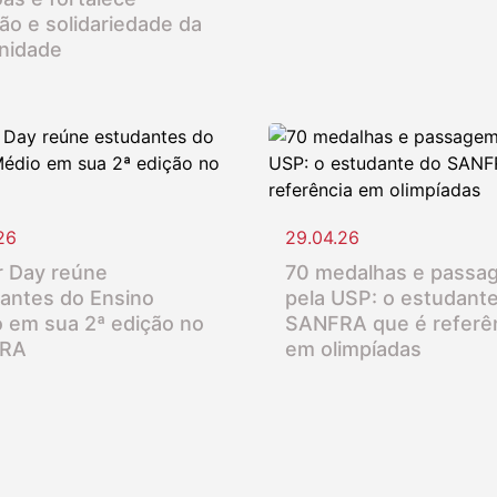
ção e solidariedade da
nidade
26
29.04.26
 Day reúne
70 medalhas e passa
antes do Ensino
pela USP: o estudant
 em sua 2ª edição no
SANFRA que é referê
RA
em olimpíadas