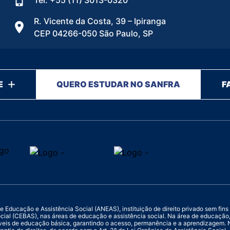
Tel: +55 (11) 3013-0320
R. Vicente da Costa, 39 – Ipiranga
CEP 04266-050 São Paulo, SP
E
QUERO ESTUDAR NO SANFRA
F
ucação e Assistência Social (ANEAS), instituição de direito privado sem fins luc
ocial (CEBAS), nas áreas de educação e assistência social. Na área de educaçã
veis de educação básica, garantindo o acesso, permanência e a aprendizagem. N