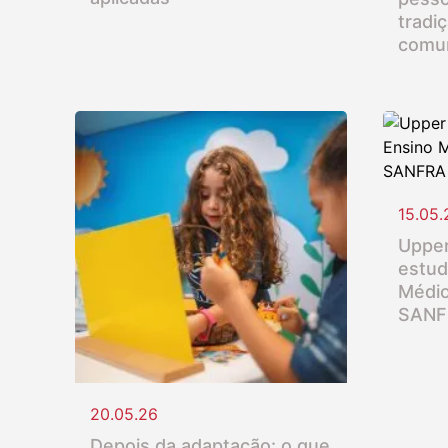
tradi
comu
15.05.
Upper
estud
Médio
SANF
20.05.26
Depois da adaptação: o que