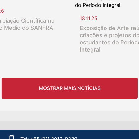
26
18.11.25
iciação Científica no
o Médio do SANFRA
Exposição de Arte re
criações e projetos d
estudantes do Períod
Integral
MOSTRAR MAIS NOTÍCIAS