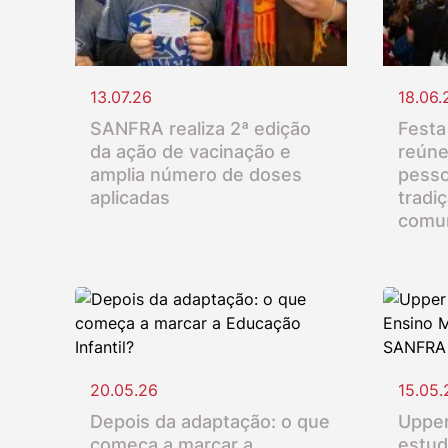
13.07.26
18.06.
SANFRA realiza 2ª edição
Festa
da ação de vacinação e
reúne
amplia número de doses
pesso
aplicadas
tradi
comu
20.05.26
15.05.
Depois da adaptação: o que
Upper
começa a marcar a
estud