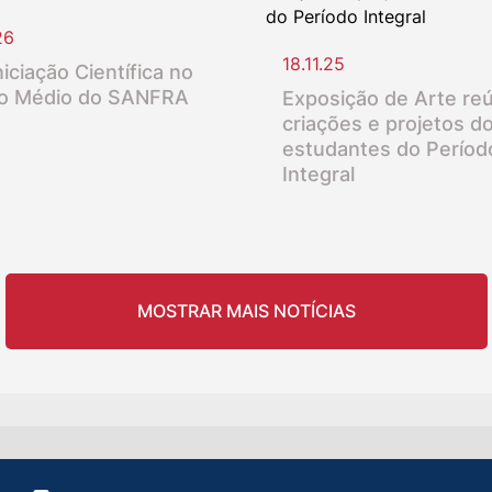
26
18.11.25
iciação Científica no
o Médio do SANFRA
Exposição de Arte re
criações e projetos d
estudantes do Períod
Integral
MOSTRAR MAIS NOTÍCIAS