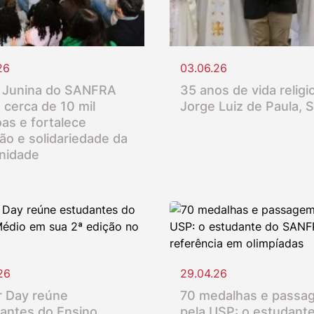
26
03.06.26
 Junina do SANFRA
35 anos de vida religio
 cerca de 10 mil
Jorge Luiz de Paula, 
as e fortalece
ção e solidariedade da
nidade
26
29.04.26
 Day reúne
70 medalhas e passa
antes do Ensino
pela USP: o estudant