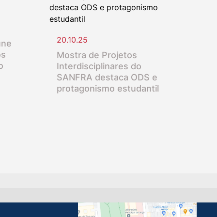
20.10.25
úne
os
Mostra de Projetos
o
Interdisciplinares do
SANFRA destaca ODS e
protagonismo estudantil