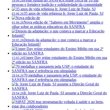
Festa Junina do SANFRA reúne cerca de 10 mil
18.06.26
pessoas e fortalece tradição e solidariedade da comunidade
35 anos de vida religiosa Ir. Jorge Luiz de Paula, SJ
03.06.26
Nova edição de "Saberes em Movimento" amplia o
01.06.26
olhar sobre as práticas educativas do SANFRA
Depois da adaptação: o que começa a marcar a
20.05.26
Educação Infantil?
Upper Day reúne estudantes do Ensino Médio em sua
15.05.26
2ª edição no SANFRA
70 medalhas e passagem pela USP: o estudante do
29.04.26
SANFRA que é referência em olimpíadas
Ir. Jorge Luiz de Paula, SJ assume a Direção Geral do
29.04.26
SANFRA