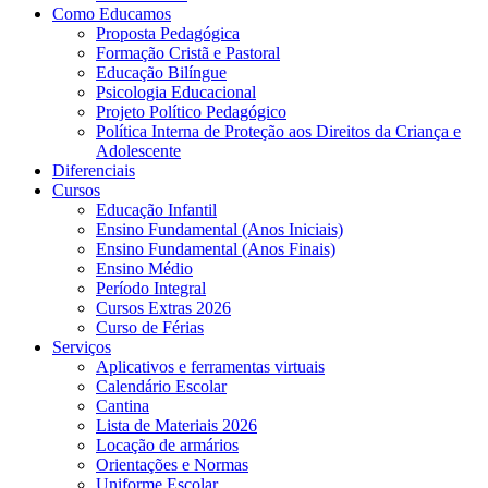
Como Educamos
Proposta Pedagógica
Formação Cristã e Pastoral
Educação Bilíngue
Psicologia Educacional
Projeto Político Pedagógico
Política Interna de Proteção aos Direitos da Criança e
Adolescente
Diferenciais
Cursos
Educação Infantil
Ensino Fundamental (Anos Iniciais)
Ensino Fundamental (Anos Finais)
Ensino Médio
Período Integral
Cursos Extras 2026
Curso de Férias
Serviços
Aplicativos e ferramentas virtuais
Calendário Escolar
Cantina
Lista de Materiais 2026
Locação de armários
Orientações e Normas
Uniforme Escolar