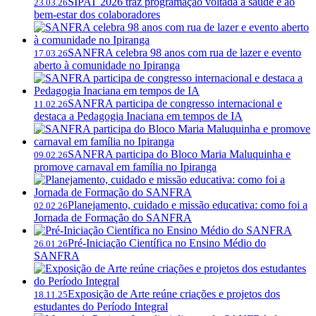
SIPAT 2026 traz programação voltada à saúde e ao
23.03.26
bem-estar dos colaboradores
SANFRA celebra 98 anos com rua de lazer e evento
17.03.26
aberto à comunidade no Ipiranga
SANFRA participa de congresso internacional e
11.02.26
destaca a Pedagogia Inaciana em tempos de IA
SANFRA participa do Bloco Maria Maluquinha e
09.02.26
promove carnaval em família no Ipiranga
Planejamento, cuidado e missão educativa: como foi a
02.02.26
Jornada de Formação do SANFRA
Pré-Iniciação Científica no Ensino Médio do
26.01.26
SANFRA
Exposição de Arte reúne criações e projetos dos
18.11.25
estudantes do Período Integral