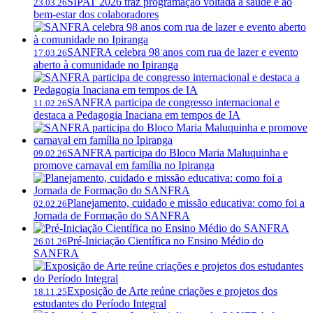
SIPAT 2026 traz programação voltada à saúde e ao
23.03.26
bem-estar dos colaboradores
SANFRA celebra 98 anos com rua de lazer e evento
17.03.26
aberto à comunidade no Ipiranga
SANFRA participa de congresso internacional e
11.02.26
destaca a Pedagogia Inaciana em tempos de IA
SANFRA participa do Bloco Maria Maluquinha e
09.02.26
promove carnaval em família no Ipiranga
Planejamento, cuidado e missão educativa: como foi a
02.02.26
Jornada de Formação do SANFRA
Pré-Iniciação Científica no Ensino Médio do
26.01.26
SANFRA
Exposição de Arte reúne criações e projetos dos
18.11.25
estudantes do Período Integral