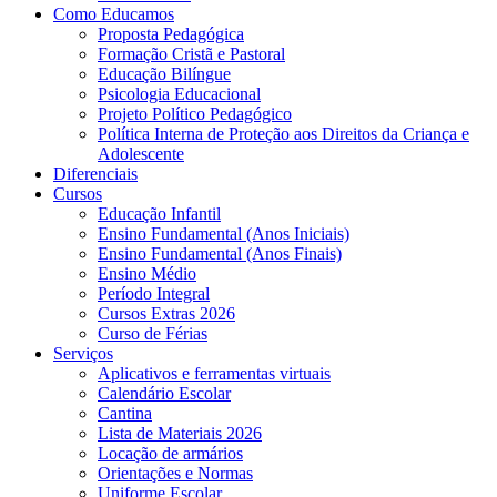
Como Educamos
Proposta Pedagógica
Formação Cristã e Pastoral
Educação Bilíngue
Psicologia Educacional
Projeto Político Pedagógico
Política Interna de Proteção aos Direitos da Criança e
Adolescente
Diferenciais
Cursos
Educação Infantil
Ensino Fundamental (Anos Iniciais)
Ensino Fundamental (Anos Finais)
Ensino Médio
Período Integral
Cursos Extras 2026
Curso de Férias
Serviços
Aplicativos e ferramentas virtuais
Calendário Escolar
Cantina
Lista de Materiais 2026
Locação de armários
Orientações e Normas
Uniforme Escolar