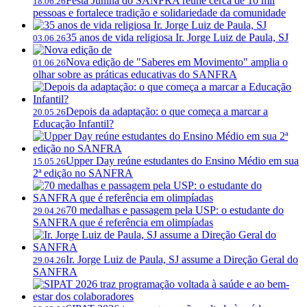
Festa Junina do SANFRA reúne cerca de 10 mil
18.06.26
pessoas e fortalece tradição e solidariedade da comunidade
35 anos de vida religiosa Ir. Jorge Luiz de Paula, SJ
03.06.26
Nova edição de "Saberes em Movimento" amplia o
01.06.26
olhar sobre as práticas educativas do SANFRA
Depois da adaptação: o que começa a marcar a
20.05.26
Educação Infantil?
Upper Day reúne estudantes do Ensino Médio em sua
15.05.26
2ª edição no SANFRA
70 medalhas e passagem pela USP: o estudante do
29.04.26
SANFRA que é referência em olimpíadas
Ir. Jorge Luiz de Paula, SJ assume a Direção Geral do
29.04.26
SANFRA