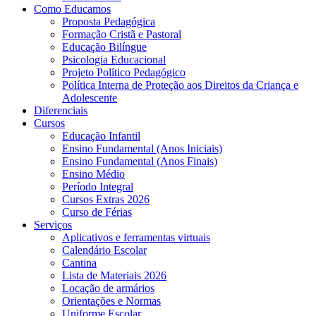
Como Educamos
Proposta Pedagógica
Formação Cristã e Pastoral
Educação Bilíngue
Psicologia Educacional
Projeto Político Pedagógico
Política Interna de Proteção aos Direitos da Criança e
Adolescente
Diferenciais
Cursos
Educação Infantil
Ensino Fundamental (Anos Iniciais)
Ensino Fundamental (Anos Finais)
Ensino Médio
Período Integral
Cursos Extras 2026
Curso de Férias
Serviços
Aplicativos e ferramentas virtuais
Calendário Escolar
Cantina
Lista de Materiais 2026
Locação de armários
Orientações e Normas
Uniforme Escolar