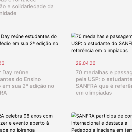
ção e solidariedade da
nidade
26
29.04.26
 Day reúne
70 medalhas e passa
antes do Ensino
pela USP: o estudant
 em sua 2ª edição no
SANFRA que é referê
RA
em olimpíadas