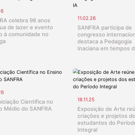
26
11.02.26
A celebra 98 anos
ua de lazer e evento
SANFRA participa de
o à comunidade no
congresso internacion
nga
destaca a Pedagogia
Inaciana em tempos d
26
18.11.25
iciação Científica no
o Médio do SANFRA
Exposição de Arte re
criações e projetos d
estudantes do Períod
Integral