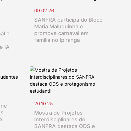
09.02.26
SANFRA participa do Bloco
Maria Maluquinha e
promove carnaval em
al e
família no Ipiranga
e IA
20.10.25
úne
os
Mostra de Projetos
o
Interdisciplinares do
SANFRA destaca ODS e