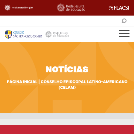
NOTÍCIAS
PÁGINA INICIAL
|
CONSELHO EPISCOPAL LATINO-AMERICANO
(CELAM)