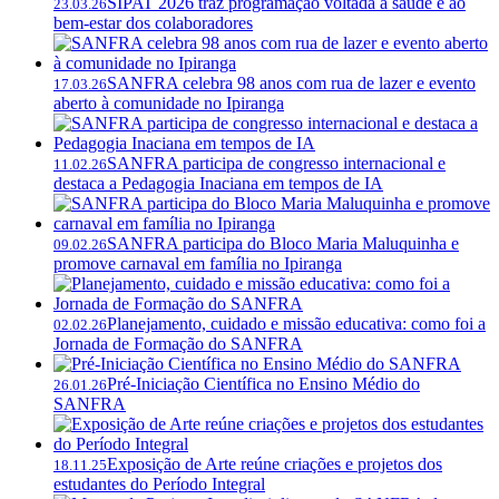
SIPAT 2026 traz programação voltada à saúde e ao
23.03.26
bem-estar dos colaboradores
SANFRA celebra 98 anos com rua de lazer e evento
17.03.26
aberto à comunidade no Ipiranga
SANFRA participa de congresso internacional e
11.02.26
destaca a Pedagogia Inaciana em tempos de IA
SANFRA participa do Bloco Maria Maluquinha e
09.02.26
promove carnaval em família no Ipiranga
Planejamento, cuidado e missão educativa: como foi a
02.02.26
Jornada de Formação do SANFRA
Pré-Iniciação Científica no Ensino Médio do
26.01.26
SANFRA
Exposição de Arte reúne criações e projetos dos
18.11.25
estudantes do Período Integral