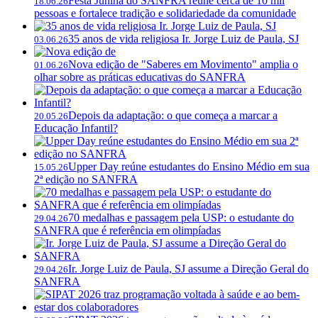
Festa Junina do SANFRA reúne cerca de 10 mil
18.06.26
pessoas e fortalece tradição e solidariedade da comunidade
35 anos de vida religiosa Ir. Jorge Luiz de Paula, SJ
03.06.26
Nova edição de "Saberes em Movimento" amplia o
01.06.26
olhar sobre as práticas educativas do SANFRA
Depois da adaptação: o que começa a marcar a
20.05.26
Educação Infantil?
Upper Day reúne estudantes do Ensino Médio em sua
15.05.26
2ª edição no SANFRA
70 medalhas e passagem pela USP: o estudante do
29.04.26
SANFRA que é referência em olimpíadas
Ir. Jorge Luiz de Paula, SJ assume a Direção Geral do
29.04.26
SANFRA