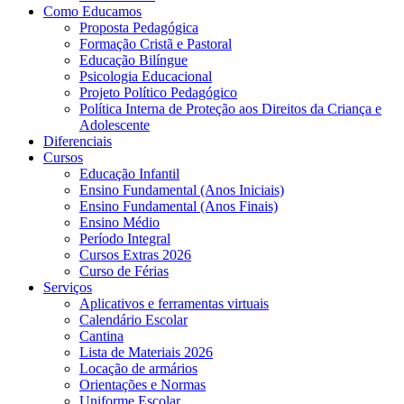
Como Educamos
Proposta Pedagógica
Formação Cristã e Pastoral
Educação Bilíngue
Psicologia Educacional
Projeto Político Pedagógico
Política Interna de Proteção aos Direitos da Criança e
Adolescente
Diferenciais
Cursos
Educação Infantil
Ensino Fundamental (Anos Iniciais)
Ensino Fundamental (Anos Finais)
Ensino Médio
Período Integral
Cursos Extras 2026
Curso de Férias
Serviços
Aplicativos e ferramentas virtuais
Calendário Escolar
Cantina
Lista de Materiais 2026
Locação de armários
Orientações e Normas
Uniforme Escolar