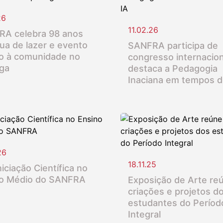
26
11.02.26
A celebra 98 anos
ua de lazer e evento
SANFRA participa de
o à comunidade no
congresso internacion
nga
destaca a Pedagogia
Inaciana em tempos d
26
18.11.25
iciação Científica no
o Médio do SANFRA
Exposição de Arte re
criações e projetos d
estudantes do Períod
Integral