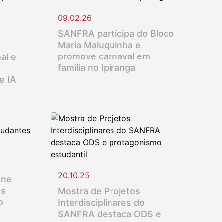
09.02.26
SANFRA participa do Bloco
Maria Maluquinha e
promove carnaval em
al e
família no Ipiranga
e IA
20.10.25
úne
os
Mostra de Projetos
o
Interdisciplinares do
SANFRA destaca ODS e