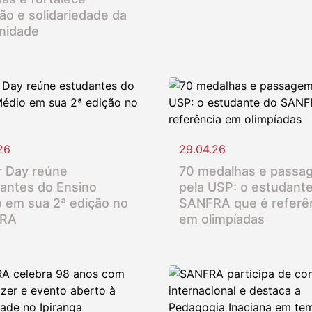
ção e solidariedade da
nidade
26
29.04.26
 Day reúne
70 medalhas e passa
antes do Ensino
pela USP: o estudant
 em sua 2ª edição no
SANFRA que é referê
RA
em olimpíadas