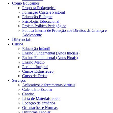
Como Educamos
Proposta Pedagógica
Formação Cristã e Pastoral
Educação Bilíngue
Psicologia Educacional
Projeto Político Pedagógico
Política Interna de Proteção aos Direitos da Criança e
Adolescente
Diferenciais
Cursos
Educação Infantil
Ensino Fundamental (Anos Iniciais)
Ensino Fundamental (Anos Finais)
Ensino Médio
Período Integral
Cursos Extras 2026
Curso de Férias
Serviços
Aplicativos e ferramentas virtuais
Calendário Escolar
Cantina
Lista de Materiais 2026
Locação de armários
Orientações e Normas
Uniforme Escolar