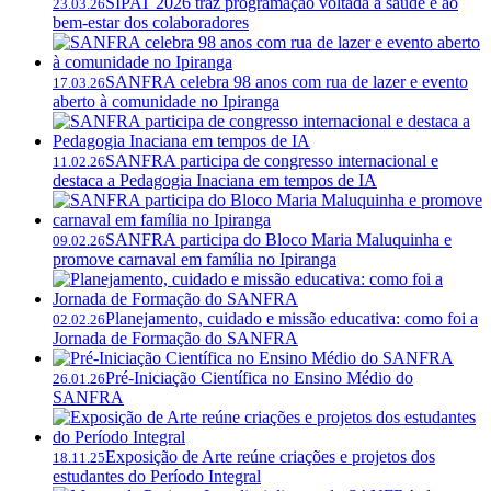
SIPAT 2026 traz programação voltada à saúde e ao
23.03.26
bem-estar dos colaboradores
SANFRA celebra 98 anos com rua de lazer e evento
17.03.26
aberto à comunidade no Ipiranga
SANFRA participa de congresso internacional e
11.02.26
destaca a Pedagogia Inaciana em tempos de IA
SANFRA participa do Bloco Maria Maluquinha e
09.02.26
promove carnaval em família no Ipiranga
Planejamento, cuidado e missão educativa: como foi a
02.02.26
Jornada de Formação do SANFRA
Pré-Iniciação Científica no Ensino Médio do
26.01.26
SANFRA
Exposição de Arte reúne criações e projetos dos
18.11.25
estudantes do Período Integral