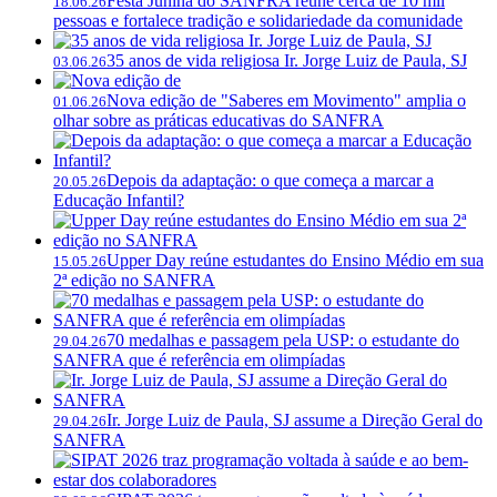
Festa Junina do SANFRA reúne cerca de 10 mil
18.06.26
pessoas e fortalece tradição e solidariedade da comunidade
35 anos de vida religiosa Ir. Jorge Luiz de Paula, SJ
03.06.26
Nova edição de "Saberes em Movimento" amplia o
01.06.26
olhar sobre as práticas educativas do SANFRA
Depois da adaptação: o que começa a marcar a
20.05.26
Educação Infantil?
Upper Day reúne estudantes do Ensino Médio em sua
15.05.26
2ª edição no SANFRA
70 medalhas e passagem pela USP: o estudante do
29.04.26
SANFRA que é referência em olimpíadas
Ir. Jorge Luiz de Paula, SJ assume a Direção Geral do
29.04.26
SANFRA