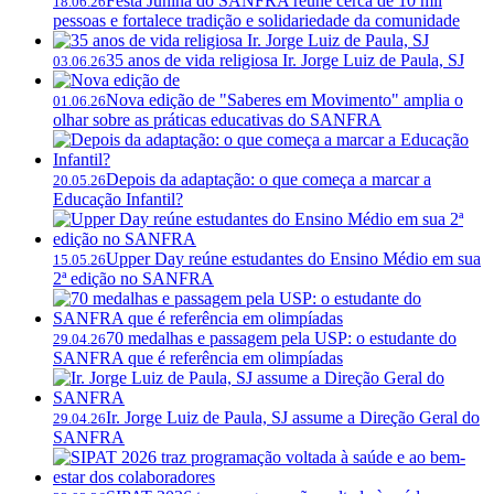
Festa Junina do SANFRA reúne cerca de 10 mil
18.06.26
pessoas e fortalece tradição e solidariedade da comunidade
35 anos de vida religiosa Ir. Jorge Luiz de Paula, SJ
03.06.26
Nova edição de "Saberes em Movimento" amplia o
01.06.26
olhar sobre as práticas educativas do SANFRA
Depois da adaptação: o que começa a marcar a
20.05.26
Educação Infantil?
Upper Day reúne estudantes do Ensino Médio em sua
15.05.26
2ª edição no SANFRA
70 medalhas e passagem pela USP: o estudante do
29.04.26
SANFRA que é referência em olimpíadas
Ir. Jorge Luiz de Paula, SJ assume a Direção Geral do
29.04.26
SANFRA