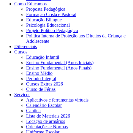
Como Educamos
Proposta Pedagógica
Formação Cristã e Pastoral
Educação Bilíngue
Psicologia Educacional
Projeto Político Pedagógico
Política Interna de Proteção aos Direitos da Criança e
Adolescente
Diferenciais
Cursos
Educação Infantil
Ensino Fundamental (Anos Iniciais)
Ensino Fundamental (Anos Finais)
Ensino Médio
Período Integral
Cursos Extras 2026
Curso de Férias
Serviços
Aplicativos e ferramentas virtuais
Calendário Escolar
Cantina
Lista de Materiais 2026
Locação de armários
Orientações e Normas
Uniforme Escolar