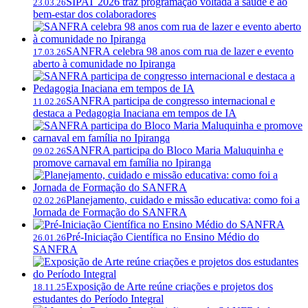
SIPAT 2026 traz programação voltada à saúde e ao
23.03.26
bem-estar dos colaboradores
SANFRA celebra 98 anos com rua de lazer e evento
17.03.26
aberto à comunidade no Ipiranga
SANFRA participa de congresso internacional e
11.02.26
destaca a Pedagogia Inaciana em tempos de IA
SANFRA participa do Bloco Maria Maluquinha e
09.02.26
promove carnaval em família no Ipiranga
Planejamento, cuidado e missão educativa: como foi a
02.02.26
Jornada de Formação do SANFRA
Pré-Iniciação Científica no Ensino Médio do
26.01.26
SANFRA
Exposição de Arte reúne criações e projetos dos
18.11.25
estudantes do Período Integral