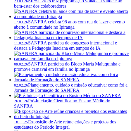
SIPAT 2026 traz programação voltada à saúde e ao
23.03.26
bem-estar dos colaboradores
SANFRA celebra 98 anos com rua de lazer e evento
17.03.26
aberto à comunidade no Ipiranga
SANFRA participa de congresso internacional e
11.02.26
destaca a Pedagogia Inaciana em tempos de IA
SANFRA participa do Bloco Maria Maluquinha e
09.02.26
promove carnaval em família no Ipiranga
Planejamento, cuidado e missão educativa: como foi a
02.02.26
Jornada de Formação do SANFRA
Pré-Iniciação Científica no Ensino Médio do
26.01.26
SANFRA
Exposição de Arte reúne criações e projetos dos
18.11.25
estudantes do Período Integral