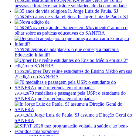
Festa Junina do SANFRA reúne cerca de 10 mil
18.06.26
pessoas e fortalece tradição e solidariedade da comunidade
35 anos de vida religiosa Ir. Jorge Luiz de Paula, SJ
03.06.26
Nova edição de "Saberes em Movimento" amplia o
01.06.26
olhar sobre as práticas educativas do SANFRA
Depois da adaptação: o que começa a marcar a
20.05.26
Educação Infantil?
Upper Day reúne estudantes do Ensino Médio em sua
15.05.26
2ª edição no SANFRA
70 medalhas e passagem pela USP: o estudante do
29.04.26
SANFRA que é referência em olimpíadas
Ir. Jorge Luiz de Paula, SJ assume a Direção Geral do
29.04.26
SANFRA