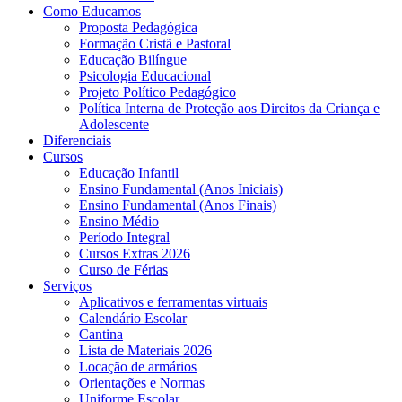
Como Educamos
Proposta Pedagógica
Formação Cristã e Pastoral
Educação Bilíngue
Psicologia Educacional
Projeto Político Pedagógico
Política Interna de Proteção aos Direitos da Criança e
Adolescente
Diferenciais
Cursos
Educação Infantil
Ensino Fundamental (Anos Iniciais)
Ensino Fundamental (Anos Finais)
Ensino Médio
Período Integral
Cursos Extras 2026
Curso de Férias
Serviços
Aplicativos e ferramentas virtuais
Calendário Escolar
Cantina
Lista de Materiais 2026
Locação de armários
Orientações e Normas
Uniforme Escolar