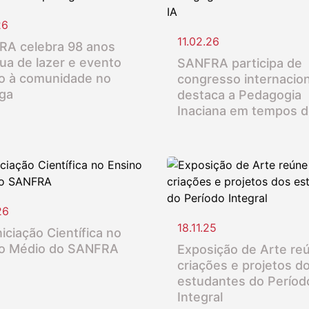
26
11.02.26
A celebra 98 anos
ua de lazer e evento
SANFRA participa de
o à comunidade no
congresso internacion
nga
destaca a Pedagogia
Inaciana em tempos d
26
18.11.25
iciação Científica no
o Médio do SANFRA
Exposição de Arte re
criações e projetos d
estudantes do Períod
Integral