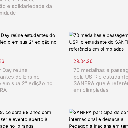
ção e solidariedade da
nidade
26
29.04.26
 Day reúne
70 medalhas e passa
antes do Ensino
pela USP: o estudant
 em sua 2ª edição no
SANFRA que é referê
RA
em olimpíadas