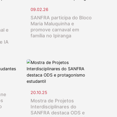
09.02.26
SANFRA participa do Bloco
Maria Maluquinha e
promove carnaval em
al e
família no Ipiranga
e IA
20.10.25
úne
os
Mostra de Projetos
o
Interdisciplinares do
SANFRA destaca ODS e