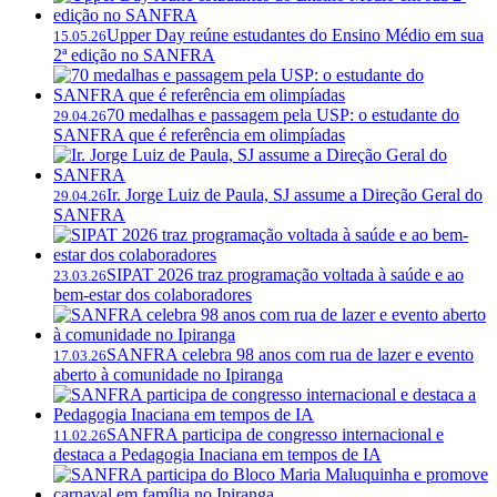
Upper Day reúne estudantes do Ensino Médio em sua
15.05.26
2ª edição no SANFRA
70 medalhas e passagem pela USP: o estudante do
29.04.26
SANFRA que é referência em olimpíadas
Ir. Jorge Luiz de Paula, SJ assume a Direção Geral do
29.04.26
SANFRA
SIPAT 2026 traz programação voltada à saúde e ao
23.03.26
bem-estar dos colaboradores
SANFRA celebra 98 anos com rua de lazer e evento
17.03.26
aberto à comunidade no Ipiranga
SANFRA participa de congresso internacional e
11.02.26
destaca a Pedagogia Inaciana em tempos de IA