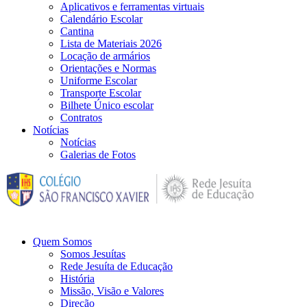
Aplicativos e ferramentas virtuais
Calendário Escolar
Cantina
Lista de Materiais 2026
Locação de armários
Orientações e Normas
Uniforme Escolar
Transporte Escolar
Bilhete Único escolar
Contratos
Notícias
Notícias
Galerias de Fotos
Quem Somos
Somos Jesuítas
Rede Jesuíta de Educação
História
Missão, Visão e Valores
Direção