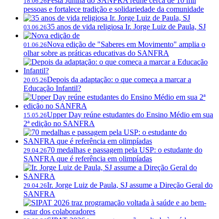
Festa Junina do SANFRA reúne cerca de 10 mil
18.06.26
pessoas e fortalece tradição e solidariedade da comunidade
35 anos de vida religiosa Ir. Jorge Luiz de Paula, SJ
03.06.26
Nova edição de "Saberes em Movimento" amplia o
01.06.26
olhar sobre as práticas educativas do SANFRA
Depois da adaptação: o que começa a marcar a
20.05.26
Educação Infantil?
Upper Day reúne estudantes do Ensino Médio em sua
15.05.26
2ª edição no SANFRA
70 medalhas e passagem pela USP: o estudante do
29.04.26
SANFRA que é referência em olimpíadas
Ir. Jorge Luiz de Paula, SJ assume a Direção Geral do
29.04.26
SANFRA