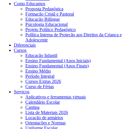
Como Educamos
Proposta Pedagógica
Formação Cristã e Pastoral
Educação Bilíngue
Psicologia Educacional
Projeto Político Pedagógico
Política Interna de Proteção aos Direitos da Criança e
Adolescente
Diferenciais
Cursos
Educação Infantil
Ensino Fundamental (Anos Iniciais)
Ensino Fundamental (Anos Finais)
Ensino Médio
Período Integral
Cursos Extras 2026
Curso de Férias
Serviços
Aplicativos e ferramentas virtuais
Calendário Escolar
Cantina
Lista de Materiais 2026
Locação de armários
Orientações e Normas
Uniforme Escolar