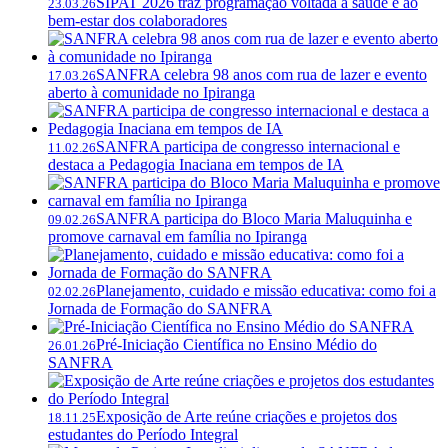
SIPAT 2026 traz programação voltada à saúde e ao
23.03.26
bem-estar dos colaboradores
SANFRA celebra 98 anos com rua de lazer e evento
17.03.26
aberto à comunidade no Ipiranga
SANFRA participa de congresso internacional e
11.02.26
destaca a Pedagogia Inaciana em tempos de IA
SANFRA participa do Bloco Maria Maluquinha e
09.02.26
promove carnaval em família no Ipiranga
Planejamento, cuidado e missão educativa: como foi a
02.02.26
Jornada de Formação do SANFRA
Pré-Iniciação Científica no Ensino Médio do
26.01.26
SANFRA
Exposição de Arte reúne criações e projetos dos
18.11.25
estudantes do Período Integral