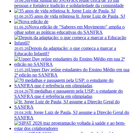
Festa Junina do SANFRA reúne cerca de 10 mil
18.06.26
pessoas e fortalece tradição e solidariedade da comunidade
35 anos de vida religiosa Ir. Jorge Luiz de Paula, SJ
03.06.26
Nova edição de "Saberes em Movimento" amplia o
01.06.26
olhar sobre as práticas educativas do SANFRA
Depois da adaptação: o que começa a marcar a
20.05.26
Educação Infantil?
Upper Day reúne estudantes do Ensino Médio em sua
15.05.26
2ª edição no SANFRA
70 medalhas e passagem pela USP: o estudante do
29.04.26
SANFRA que é referência em olimpíadas
Ir. Jorge Luiz de Paula, SJ assume a Direção Geral do
29.04.26
SANFRA