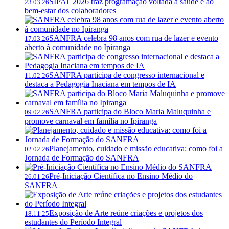
SIPAT 2026 traz programação voltada à saúde e ao
23.03.26
bem-estar dos colaboradores
SANFRA celebra 98 anos com rua de lazer e evento
17.03.26
aberto à comunidade no Ipiranga
SANFRA participa de congresso internacional e
11.02.26
destaca a Pedagogia Inaciana em tempos de IA
SANFRA participa do Bloco Maria Maluquinha e
09.02.26
promove carnaval em família no Ipiranga
Planejamento, cuidado e missão educativa: como foi a
02.02.26
Jornada de Formação do SANFRA
Pré-Iniciação Científica no Ensino Médio do
26.01.26
SANFRA
Exposição de Arte reúne criações e projetos dos
18.11.25
estudantes do Período Integral