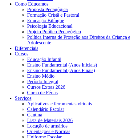
Como Educamos
Proposta Pedagógica
Formação Cristã e Pastoral
Educação Bilíngue
Psicologia Educacional
Projeto Político Pedagógico
Política Interna de Proteção aos Direitos da Criança e
Adolescente
Diferenciais
Cursos
Educação Infantil
Ensino Fundamental (Anos Iniciais)
Ensino Fundamental (Anos Finais)
Ensino Médio
Período Integral
Cursos Extras 2026
Curso de Férias
Serviços
Aplicativos e ferramentas virtuais
Calendário Escolar
Cantina
Lista de Materiais 2026
Locação de armários
Orientações e Normas
Uniforme Escolar