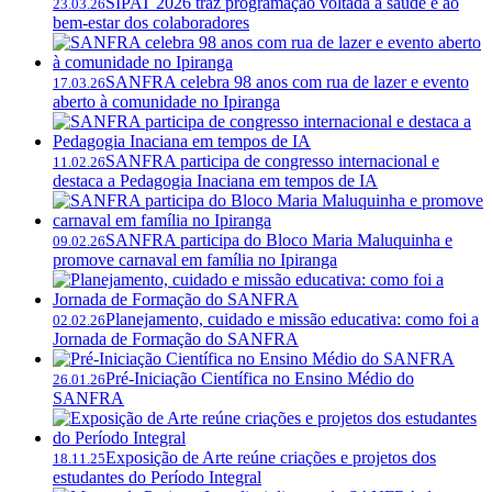
SIPAT 2026 traz programação voltada à saúde e ao
23.03.26
bem-estar dos colaboradores
SANFRA celebra 98 anos com rua de lazer e evento
17.03.26
aberto à comunidade no Ipiranga
SANFRA participa de congresso internacional e
11.02.26
destaca a Pedagogia Inaciana em tempos de IA
SANFRA participa do Bloco Maria Maluquinha e
09.02.26
promove carnaval em família no Ipiranga
Planejamento, cuidado e missão educativa: como foi a
02.02.26
Jornada de Formação do SANFRA
Pré-Iniciação Científica no Ensino Médio do
26.01.26
SANFRA
Exposição de Arte reúne criações e projetos dos
18.11.25
estudantes do Período Integral