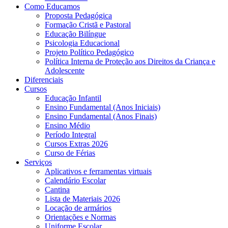
Como Educamos
Proposta Pedagógica
Formação Cristã e Pastoral
Educação Bilíngue
Psicologia Educacional
Projeto Político Pedagógico
Política Interna de Proteção aos Direitos da Criança e
Adolescente
Diferenciais
Cursos
Educação Infantil
Ensino Fundamental (Anos Iniciais)
Ensino Fundamental (Anos Finais)
Ensino Médio
Período Integral
Cursos Extras 2026
Curso de Férias
Serviços
Aplicativos e ferramentas virtuais
Calendário Escolar
Cantina
Lista de Materiais 2026
Locação de armários
Orientações e Normas
Uniforme Escolar