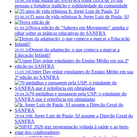
Festa Junina do SANFRA reúne cerca de 10 mil
18.06.26
pessoas e fortalece tradição e solidariedade da comunidade
35 anos de vida religiosa Ir. Jorge Luiz de Paula, SJ
03.06.26
Nova edição de "Saberes em Movimento" amplia o
01.06.26
olhar sobre as práticas educativas do SANFRA
Depois da adaptação: o que começa a marcar a
20.05.26
Educação Infantil?
Upper Day reúne estudantes do Ensino Médio em sua
15.05.26
2ª edição no SANFRA
70 medalhas e passagem pela USP: o estudante do
29.04.26
SANFRA que é referência em olimpíadas
Ir. Jorge Luiz de Paula, SJ assume a Direção Geral do
29.04.26
SANFRA