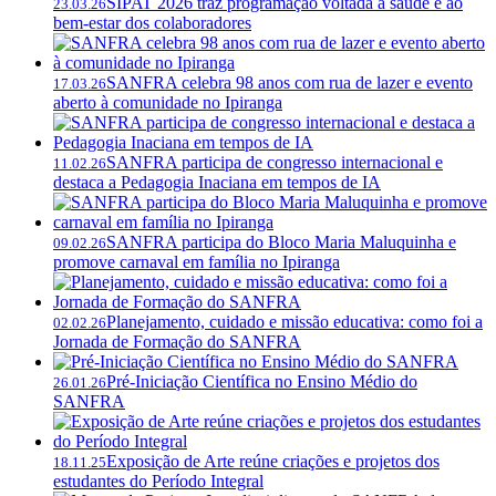
SIPAT 2026 traz programação voltada à saúde e ao
23.03.26
bem-estar dos colaboradores
SANFRA celebra 98 anos com rua de lazer e evento
17.03.26
aberto à comunidade no Ipiranga
SANFRA participa de congresso internacional e
11.02.26
destaca a Pedagogia Inaciana em tempos de IA
SANFRA participa do Bloco Maria Maluquinha e
09.02.26
promove carnaval em família no Ipiranga
Planejamento, cuidado e missão educativa: como foi a
02.02.26
Jornada de Formação do SANFRA
Pré-Iniciação Científica no Ensino Médio do
26.01.26
SANFRA
Exposição de Arte reúne criações e projetos dos
18.11.25
estudantes do Período Integral