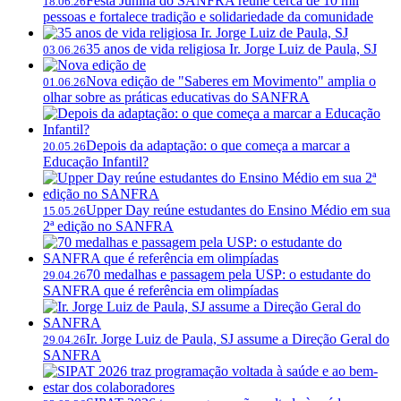
Festa Junina do SANFRA reúne cerca de 10 mil
18.06.26
pessoas e fortalece tradição e solidariedade da comunidade
35 anos de vida religiosa Ir. Jorge Luiz de Paula, SJ
03.06.26
Nova edição de "Saberes em Movimento" amplia o
01.06.26
olhar sobre as práticas educativas do SANFRA
Depois da adaptação: o que começa a marcar a
20.05.26
Educação Infantil?
Upper Day reúne estudantes do Ensino Médio em sua
15.05.26
2ª edição no SANFRA
70 medalhas e passagem pela USP: o estudante do
29.04.26
SANFRA que é referência em olimpíadas
Ir. Jorge Luiz de Paula, SJ assume a Direção Geral do
29.04.26
SANFRA