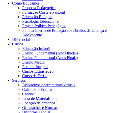
Como Educamos
Proposta Pedagógica
Formação Cristã e Pastoral
Educação Bilíngue
Psicologia Educacional
Projeto Político Pedagógico
Política Interna de Proteção aos Direitos da Criança e
Adolescente
Diferenciais
Cursos
Educação Infantil
Ensino Fundamental (Anos Iniciais)
Ensino Fundamental (Anos Finais)
Ensino Médio
Período Integral
Cursos Extras 2026
Curso de Férias
Serviços
Aplicativos e ferramentas virtuais
Calendário Escolar
Cantina
Lista de Materiais 2026
Locação de armários
Orientações e Normas
Uniforme Escolar