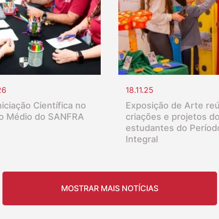
26
18.11.25
iciação Científica no
Exposição de Arte re
o Médio do SANFRA
criações e projetos d
estudantes do Períod
Integral
MOSTRAR MAIS NOTÍCIAS