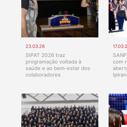
23.03.26
17.03.
SIPAT 2026 traz
SANFR
programação voltada à
com r
saúde e ao bem-estar dos
abert
colaboradores
Ipira