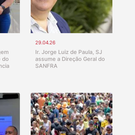
29.04.26
gem
Ir. Jorge Luiz de Paula, SJ
e do
assume a Direção Geral do
ncia
SANFRA