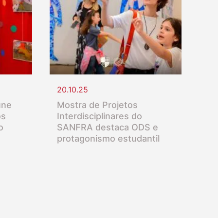
20.10.25
úne
Mostra de Projetos
os
Interdisciplinares do
o
SANFRA destaca ODS e
protagonismo estudantil