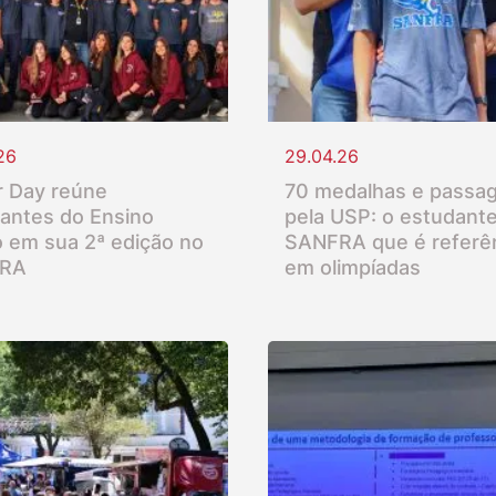
26
29.04.26
 Day reúne
70 medalhas e passa
antes do Ensino
pela USP: o estudant
 em sua 2ª edição no
SANFRA que é referê
RA
em olimpíadas