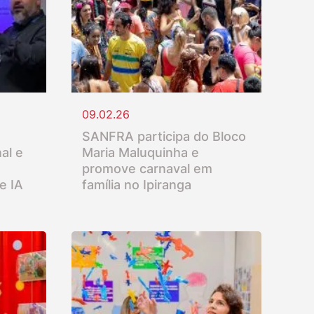
09.02.26
SANFRA participa do Bloco
al e
Maria Maluquinha e
promove carnaval em
e IA
família no Ipiranga