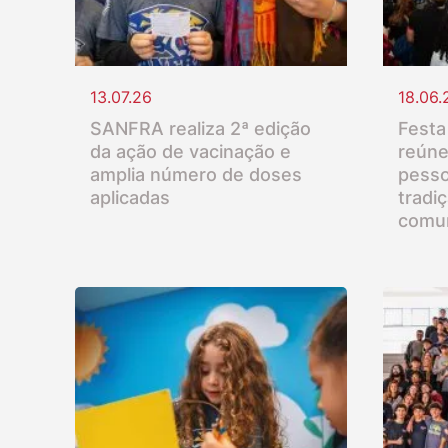
13.07.26
18.06.
SANFRA realiza 2ª edição
Festa
da ação de vacinação e
reúne
amplia número de doses
pesso
aplicadas
tradi
comu