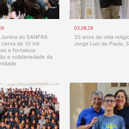
26
03.06.26
 Junina do SANFRA
35 anos de vida religio
 cerca de 10 mil
Jorge Luiz de Paula, 
as e fortalece
ção e solidariedade da
nidade