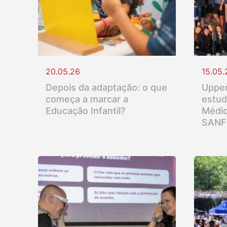
20.05.26
15.05.
Depois da adaptação: o que
Upper
começa a marcar a
estud
Educação Infantil?
Médio
SANF