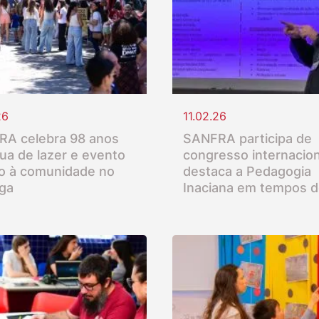
26
11.02.26
A celebra 98 anos
SANFRA participa de
ua de lazer e evento
congresso internacion
o à comunidade no
destaca a Pedagogia
nga
Inaciana em tempos d