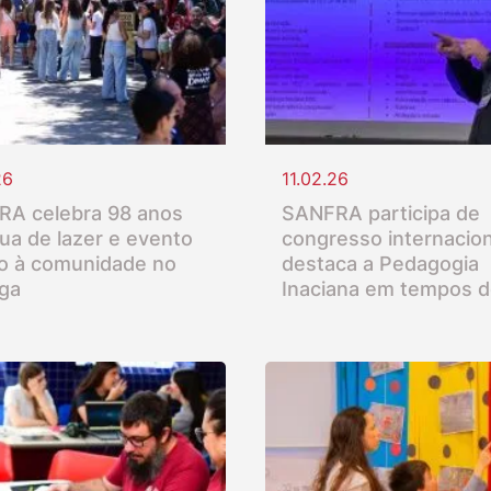
26
11.02.26
A celebra 98 anos
SANFRA participa de
ua de lazer e evento
congresso internacion
o à comunidade no
destaca a Pedagogia
nga
Inaciana em tempos d