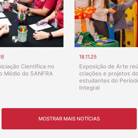
26
18.11.25
iciação Científica no
Exposição de Arte re
o Médio do SANFRA
criações e projetos d
estudantes do Períod
Integral
MOSTRAR MAIS NOTÍCIAS