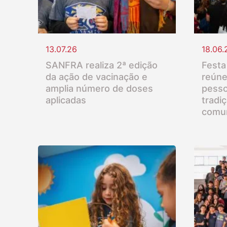
13.07.26
18.06.
SANFRA realiza 2ª edição
Festa
da ação de vacinação e
reúne
amplia número de doses
pesso
aplicadas
tradi
comu