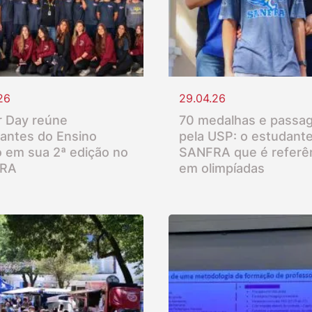
26
29.04.26
 Day reúne
70 medalhas e passa
antes do Ensino
pela USP: o estudant
 em sua 2ª edição no
SANFRA que é referê
RA
em olimpíadas