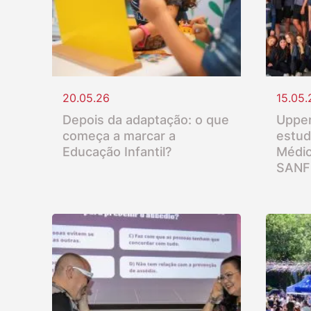
20.05.26
15.05.
Depois da adaptação: o que
Upper
começa a marcar a
estud
Educação Infantil?
Médio
SANF