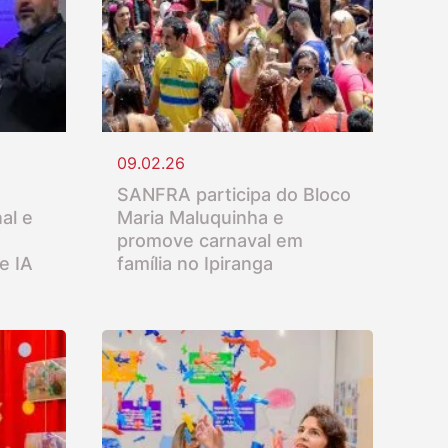
09.02.26
SANFRA participa do Bloco
al e
Maria Maluquinha e
promove carnaval em
e IA
família no Ipiranga