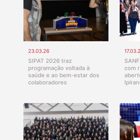
23.03.26
17.03.
SIPAT 2026 traz
SANFR
programação voltada à
com r
saúde e ao bem-estar dos
abert
colaboradores
Ipira