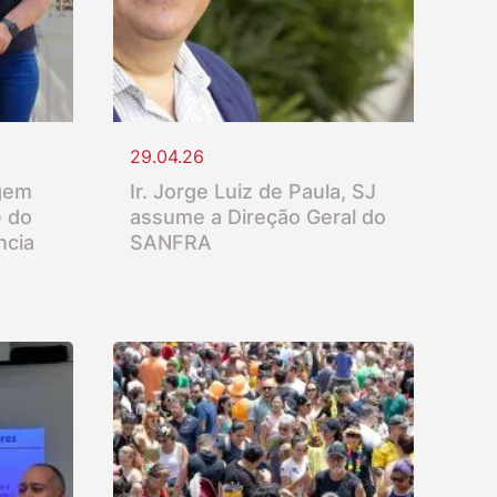
29.04.26
gem
Ir. Jorge Luiz de Paula, SJ
e do
assume a Direção Geral do
ncia
SANFRA