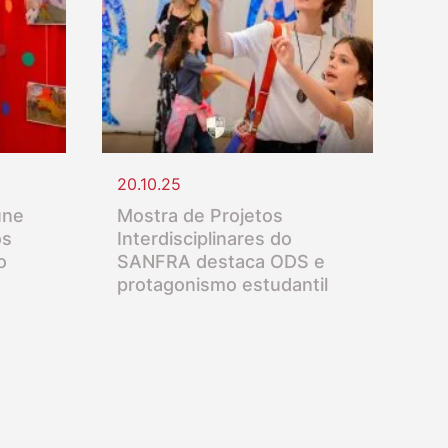
20.10.25
úne
Mostra de Projetos
os
Interdisciplinares do
o
SANFRA destaca ODS e
protagonismo estudantil