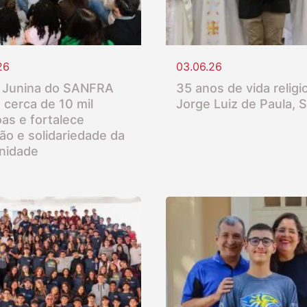
26
03.06.26
 Junina do SANFRA
35 anos de vida religio
 cerca de 10 mil
Jorge Luiz de Paula, 
as e fortalece
ção e solidariedade da
nidade