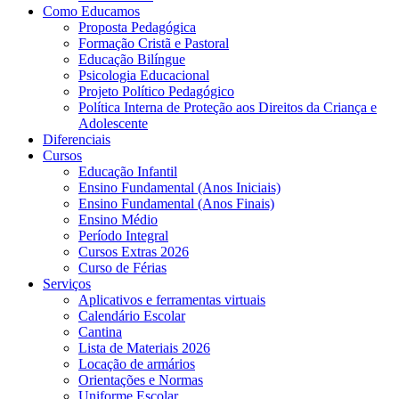
Como Educamos
Proposta Pedagógica
Formação Cristã e Pastoral
Educação Bilíngue
Psicologia Educacional
Projeto Político Pedagógico
Política Interna de Proteção aos Direitos da Criança e
Adolescente
Diferenciais
Cursos
Educação Infantil
Ensino Fundamental (Anos Iniciais)
Ensino Fundamental (Anos Finais)
Ensino Médio
Período Integral
Cursos Extras 2026
Curso de Férias
Serviços
Aplicativos e ferramentas virtuais
Calendário Escolar
Cantina
Lista de Materiais 2026
Locação de armários
Orientações e Normas
Uniforme Escolar