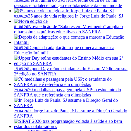
Festa Junina do SANFRA reúne cerca de 10 mil
18.06.26
pessoas e fortalece tradição e solidariedade da comunidade
35 anos de vida religiosa Ir. Jorge Luiz de Paula, SJ
03.06.26
Nova edição de "Saberes em Movimento" amplia o
01.06.26
olhar sobre as práticas educativas do SANFRA
Depois da adaptação: o que começa a marcar a
20.05.26
Educação Infantil?
Upper Day reúne estudantes do Ensino Médio em sua
15.05.26
2ª edição no SANFRA
70 medalhas e passagem pela USP: o estudante do
29.04.26
SANFRA que é referência em olimpíadas
Ir. Jorge Luiz de Paula, SJ assume a Direção Geral do
29.04.26
SANFRA