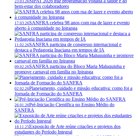
SIPAT 2026 traz programação voltada à saúde e ao
23.03.26
bem-estar dos colaboradores
SANFRA celebra 98 anos com rua de lazer e evento
17.03.26
aberto à comunidade no Ipiranga
SANFRA participa de congresso internacional e
11.02.26
destaca a Pedagogia Inaciana em tempos de IA
SANFRA participa do Bloco Maria Maluquinha e
09.02.26
promove carnaval em família no Ipiranga
Planejamento, cuidado e missão educativa: como foi a
02.02.26
Jornada de Formação do SANFRA
Pré-Iniciação Científica no Ensino Médio do
26.01.26
SANFRA
Exposição de Arte reúne criações e projetos dos
18.11.25
estudantes do Período Integral