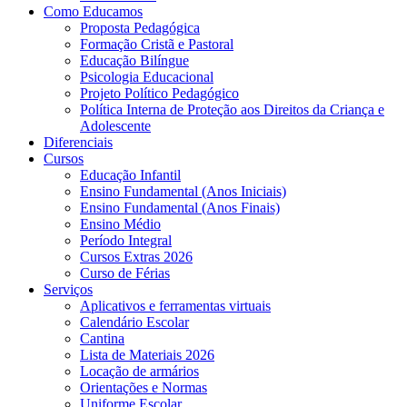
Como Educamos
Proposta Pedagógica
Formação Cristã e Pastoral
Educação Bilíngue
Psicologia Educacional
Projeto Político Pedagógico
Política Interna de Proteção aos Direitos da Criança e
Adolescente
Diferenciais
Cursos
Educação Infantil
Ensino Fundamental (Anos Iniciais)
Ensino Fundamental (Anos Finais)
Ensino Médio
Período Integral
Cursos Extras 2026
Curso de Férias
Serviços
Aplicativos e ferramentas virtuais
Calendário Escolar
Cantina
Lista de Materiais 2026
Locação de armários
Orientações e Normas
Uniforme Escolar