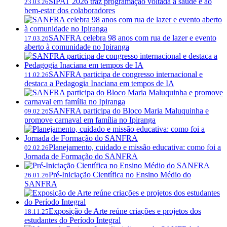
SIPAT 2026 traz programação voltada à saúde e ao
23.03.26
bem-estar dos colaboradores
SANFRA celebra 98 anos com rua de lazer e evento
17.03.26
aberto à comunidade no Ipiranga
SANFRA participa de congresso internacional e
11.02.26
destaca a Pedagogia Inaciana em tempos de IA
SANFRA participa do Bloco Maria Maluquinha e
09.02.26
promove carnaval em família no Ipiranga
Planejamento, cuidado e missão educativa: como foi a
02.02.26
Jornada de Formação do SANFRA
Pré-Iniciação Científica no Ensino Médio do
26.01.26
SANFRA
Exposição de Arte reúne criações e projetos dos
18.11.25
estudantes do Período Integral