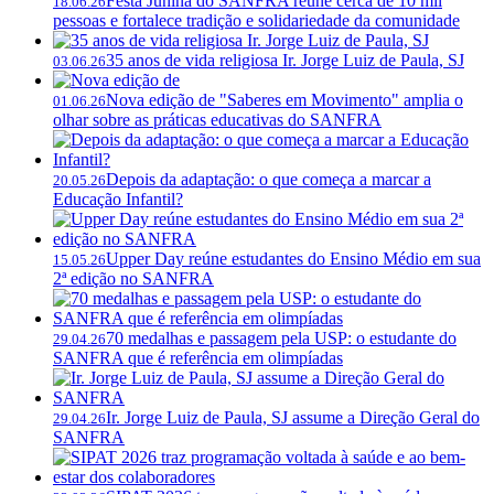
Festa Junina do SANFRA reúne cerca de 10 mil
18.06.26
pessoas e fortalece tradição e solidariedade da comunidade
35 anos de vida religiosa Ir. Jorge Luiz de Paula, SJ
03.06.26
Nova edição de "Saberes em Movimento" amplia o
01.06.26
olhar sobre as práticas educativas do SANFRA
Depois da adaptação: o que começa a marcar a
20.05.26
Educação Infantil?
Upper Day reúne estudantes do Ensino Médio em sua
15.05.26
2ª edição no SANFRA
70 medalhas e passagem pela USP: o estudante do
29.04.26
SANFRA que é referência em olimpíadas
Ir. Jorge Luiz de Paula, SJ assume a Direção Geral do
29.04.26
SANFRA