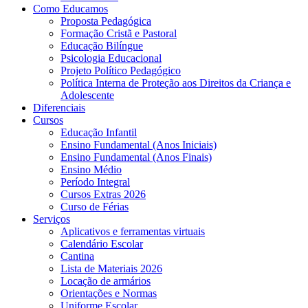
Como Educamos
Proposta Pedagógica
Formação Cristã e Pastoral
Educação Bilíngue
Psicologia Educacional
Projeto Político Pedagógico
Política Interna de Proteção aos Direitos da Criança e
Adolescente
Diferenciais
Cursos
Educação Infantil
Ensino Fundamental (Anos Iniciais)
Ensino Fundamental (Anos Finais)
Ensino Médio
Período Integral
Cursos Extras 2026
Curso de Férias
Serviços
Aplicativos e ferramentas virtuais
Calendário Escolar
Cantina
Lista de Materiais 2026
Locação de armários
Orientações e Normas
Uniforme Escolar