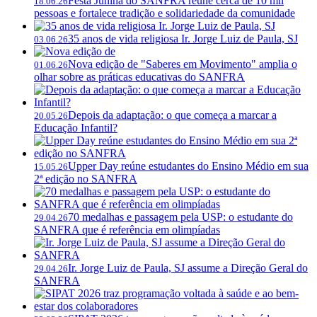
Festa Junina do SANFRA reúne cerca de 10 mil
18.06.26
pessoas e fortalece tradição e solidariedade da comunidade
35 anos de vida religiosa Ir. Jorge Luiz de Paula, SJ
03.06.26
Nova edição de "Saberes em Movimento" amplia o
01.06.26
olhar sobre as práticas educativas do SANFRA
Depois da adaptação: o que começa a marcar a
20.05.26
Educação Infantil?
Upper Day reúne estudantes do Ensino Médio em sua
15.05.26
2ª edição no SANFRA
70 medalhas e passagem pela USP: o estudante do
29.04.26
SANFRA que é referência em olimpíadas
Ir. Jorge Luiz de Paula, SJ assume a Direção Geral do
29.04.26
SANFRA