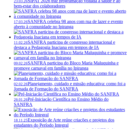
SIPAT 2026 traz programação voltada à saúde e ao
23.03.26
bem-estar dos colaboradores
SANFRA celebra 98 anos com rua de lazer e evento
17.03.26
aberto à comunidade no Ipiranga
SANFRA participa de congresso internacional e
11.02.26
destaca a Pedagogia Inaciana em tempos de IA
SANFRA participa do Bloco Maria Maluquinha e
09.02.26
promove carnaval em família no Ipiranga
Planejamento, cuidado e missão educativa: como foi a
02.02.26
Jornada de Formação do SANFRA
Pré-Iniciação Científica no Ensino Médio do
26.01.26
SANFRA
Exposição de Arte reúne criações e projetos dos
18.11.25
estudantes do Período Integral