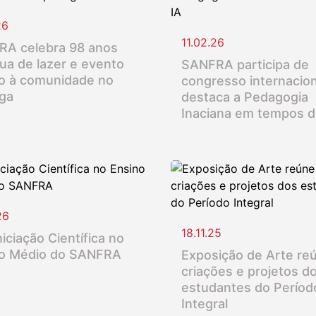
26
11.02.26
A celebra 98 anos
ua de lazer e evento
SANFRA participa de
o à comunidade no
congresso internacion
nga
destaca a Pedagogia
Inaciana em tempos d
26
18.11.25
iciação Científica no
o Médio do SANFRA
Exposição de Arte re
criações e projetos d
estudantes do Períod
Integral