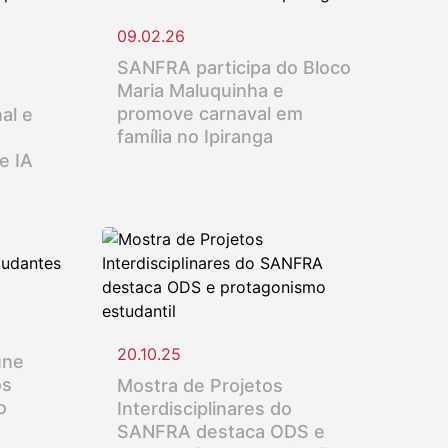
09.02.26
SANFRA participa do Bloco
Maria Maluquinha e
promove carnaval em
al e
família no Ipiranga
e IA
20.10.25
úne
os
Mostra de Projetos
o
Interdisciplinares do
SANFRA destaca ODS e