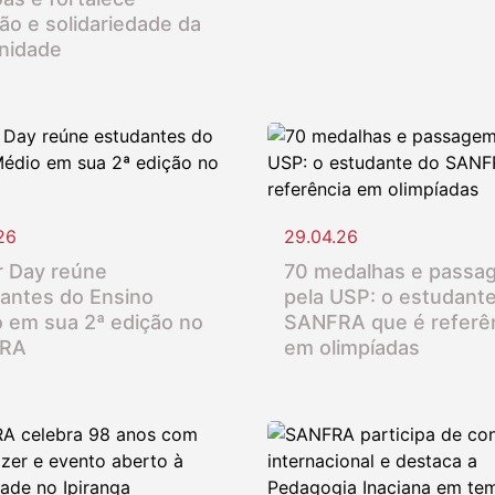
ção e solidariedade da
nidade
26
29.04.26
 Day reúne
70 medalhas e passa
antes do Ensino
pela USP: o estudant
 em sua 2ª edição no
SANFRA que é referê
RA
em olimpíadas