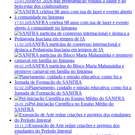
SIPAT 2026 traz programação voltada à saúde e ao
23.03.26
bem-estar dos colaboradores
SANFRA celebra 98 anos com rua de lazer e evento
17.03.26
aberto à comunidade no Ipiranga
SANFRA participa de congresso internacional e
11.02.26
destaca a Pedagogia Inaciana em tempos de IA
SANFRA participa do Bloco Maria Maluquinha e
09.02.26
promove carnaval em família no Ipiranga
Planejamento, cuidado e missão educativa: como foi a
02.02.26
Jornada de Formação do SANFRA
Pré-Iniciação Científica no Ensino Médio do
26.01.26
SANFRA
Exposição de Arte reúne criações e projetos dos
18.11.25
estudantes do Período Integral