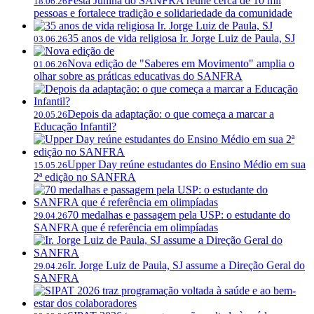
Festa Junina do SANFRA reúne cerca de 10 mil
18.06.26
pessoas e fortalece tradição e solidariedade da comunidade
35 anos de vida religiosa Ir. Jorge Luiz de Paula, SJ
03.06.26
Nova edição de "Saberes em Movimento" amplia o
01.06.26
olhar sobre as práticas educativas do SANFRA
Depois da adaptação: o que começa a marcar a
20.05.26
Educação Infantil?
Upper Day reúne estudantes do Ensino Médio em sua
15.05.26
2ª edição no SANFRA
70 medalhas e passagem pela USP: o estudante do
29.04.26
SANFRA que é referência em olimpíadas
Ir. Jorge Luiz de Paula, SJ assume a Direção Geral do
29.04.26
SANFRA