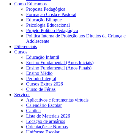
Como Educamos
Proposta Pedagógica
Formação Cristã e Pastoral
Educação Bilíngue
Psicologia Educacional
Projeto Político Pedagógico
Política Interna de Proteção aos Direitos da Criança e
Adolescente
Diferenciais
Cursos
Educação Infantil
Ensino Fundamental (Anos Iniciais)
Ensino Fundamental (Anos Finais)
Ensino Médio
Período Integral
Cursos Extras 2026
Curso de Férias
Serviços
Aplicativos e ferramentas virtuais
Calendário Escolar
Cantina
Lista de Materiais 2026
Locação de armários
Orientações e Normas
Uniforme Escolar