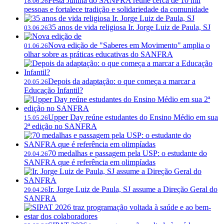
Festa Junina do SANFRA reúne cerca de 10 mil
18.06.26
pessoas e fortalece tradição e solidariedade da comunidade
35 anos de vida religiosa Ir. Jorge Luiz de Paula, SJ
03.06.26
Nova edição de "Saberes em Movimento" amplia o
01.06.26
olhar sobre as práticas educativas do SANFRA
Depois da adaptação: o que começa a marcar a
20.05.26
Educação Infantil?
Upper Day reúne estudantes do Ensino Médio em sua
15.05.26
2ª edição no SANFRA
70 medalhas e passagem pela USP: o estudante do
29.04.26
SANFRA que é referência em olimpíadas
Ir. Jorge Luiz de Paula, SJ assume a Direção Geral do
29.04.26
SANFRA