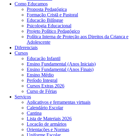
Como Educamos
Proposta Pedagógica
Formação Cristã e Pastoral
Educação Bilíngue
Psicologia Educacional
Projeto Político Pedagógico
Política Interna de Proteção aos Direitos da Criança e
Adolescente
Diferenciais
Cursos
Educação Infantil
Ensino Fundamental (Anos Iniciais)
Ensino Fundamental (Anos Finais)
Ensino Médio
Período Integral
Cursos Extras 2026
Curso de Férias
Serviços
Aplicativos e ferramentas virtuais
Calendário Escolar
Cantina
Lista de Materiais 2026
Locação de armários
Orientações e Normas
Uniforme Escolar