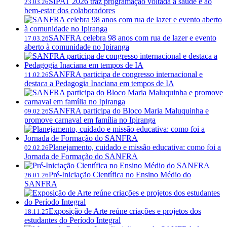
SIPAT 2026 traz programação voltada à saúde e ao
23.03.26
bem-estar dos colaboradores
SANFRA celebra 98 anos com rua de lazer e evento
17.03.26
aberto à comunidade no Ipiranga
SANFRA participa de congresso internacional e
11.02.26
destaca a Pedagogia Inaciana em tempos de IA
SANFRA participa do Bloco Maria Maluquinha e
09.02.26
promove carnaval em família no Ipiranga
Planejamento, cuidado e missão educativa: como foi a
02.02.26
Jornada de Formação do SANFRA
Pré-Iniciação Científica no Ensino Médio do
26.01.26
SANFRA
Exposição de Arte reúne criações e projetos dos
18.11.25
estudantes do Período Integral