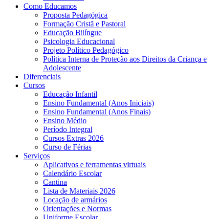
Como Educamos
Proposta Pedagógica
Formação Cristã e Pastoral
Educação Bilíngue
Psicologia Educacional
Projeto Político Pedagógico
Política Interna de Proteção aos Direitos da Criança e
Adolescente
Diferenciais
Cursos
Educação Infantil
Ensino Fundamental (Anos Iniciais)
Ensino Fundamental (Anos Finais)
Ensino Médio
Período Integral
Cursos Extras 2026
Curso de Férias
Serviços
Aplicativos e ferramentas virtuais
Calendário Escolar
Cantina
Lista de Materiais 2026
Locação de armários
Orientações e Normas
Uniforme Escolar