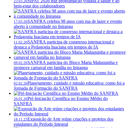
SIPAT 2026 traz programação voltada à saúde e ao
23.03.26
bem-estar dos colaboradores
SANFRA celebra 98 anos com rua de lazer e evento
17.03.26
aberto à comunidade no Ipiranga
SANFRA participa de congresso internacional e
11.02.26
destaca a Pedagogia Inaciana em tempos de IA
SANFRA participa do Bloco Maria Maluquinha e
09.02.26
promove carnaval em família no Ipiranga
Planejamento, cuidado e missão educativa: como foi a
02.02.26
Jornada de Formação do SANFRA
Pré-Iniciação Científica no Ensino Médio do
26.01.26
SANFRA
Exposição de Arte reúne criações e projetos dos
18.11.25
estudantes do Período Integral