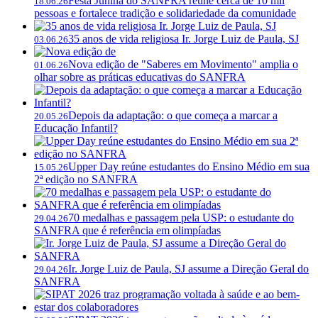
Festa Junina do SANFRA reúne cerca de 10 mil
18.06.26
pessoas e fortalece tradição e solidariedade da comunidade
35 anos de vida religiosa Ir. Jorge Luiz de Paula, SJ
03.06.26
Nova edição de "Saberes em Movimento" amplia o
01.06.26
olhar sobre as práticas educativas do SANFRA
Depois da adaptação: o que começa a marcar a
20.05.26
Educação Infantil?
Upper Day reúne estudantes do Ensino Médio em sua
15.05.26
2ª edição no SANFRA
70 medalhas e passagem pela USP: o estudante do
29.04.26
SANFRA que é referência em olimpíadas
Ir. Jorge Luiz de Paula, SJ assume a Direção Geral do
29.04.26
SANFRA