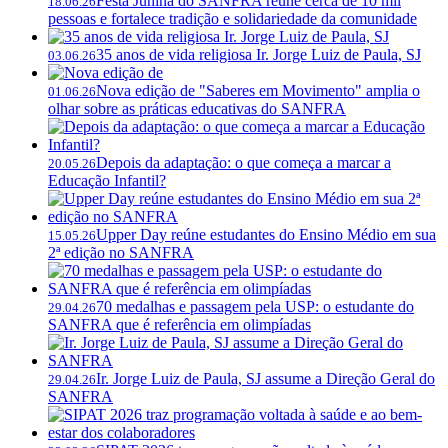
Festa Junina do SANFRA reúne cerca de 10 mil
18.06.26
pessoas e fortalece tradição e solidariedade da comunidade
35 anos de vida religiosa Ir. Jorge Luiz de Paula, SJ
03.06.26
Nova edição de "Saberes em Movimento" amplia o
01.06.26
olhar sobre as práticas educativas do SANFRA
Depois da adaptação: o que começa a marcar a
20.05.26
Educação Infantil?
Upper Day reúne estudantes do Ensino Médio em sua
15.05.26
2ª edição no SANFRA
70 medalhas e passagem pela USP: o estudante do
29.04.26
SANFRA que é referência em olimpíadas
Ir. Jorge Luiz de Paula, SJ assume a Direção Geral do
29.04.26
SANFRA