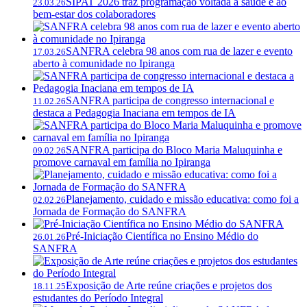
SIPAT 2026 traz programação voltada à saúde e ao
23.03.26
bem-estar dos colaboradores
SANFRA celebra 98 anos com rua de lazer e evento
17.03.26
aberto à comunidade no Ipiranga
SANFRA participa de congresso internacional e
11.02.26
destaca a Pedagogia Inaciana em tempos de IA
SANFRA participa do Bloco Maria Maluquinha e
09.02.26
promove carnaval em família no Ipiranga
Planejamento, cuidado e missão educativa: como foi a
02.02.26
Jornada de Formação do SANFRA
Pré-Iniciação Científica no Ensino Médio do
26.01.26
SANFRA
Exposição de Arte reúne criações e projetos dos
18.11.25
estudantes do Período Integral