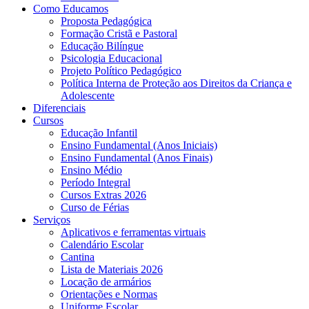
Como Educamos
Proposta Pedagógica
Formação Cristã e Pastoral
Educação Bilíngue
Psicologia Educacional
Projeto Político Pedagógico
Política Interna de Proteção aos Direitos da Criança e
Adolescente
Diferenciais
Cursos
Educação Infantil
Ensino Fundamental (Anos Iniciais)
Ensino Fundamental (Anos Finais)
Ensino Médio
Período Integral
Cursos Extras 2026
Curso de Férias
Serviços
Aplicativos e ferramentas virtuais
Calendário Escolar
Cantina
Lista de Materiais 2026
Locação de armários
Orientações e Normas
Uniforme Escolar