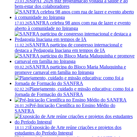
SIPAT 2026 traz programação voltada à saúde e ao
23.03.26
bem-estar dos colaboradores
SANFRA celebra 98 anos com rua de lazer e evento
17.03.26
aberto à comunidade no Ipiranga
SANFRA participa de congresso internacional e
11.02.26
destaca a Pedagogia Inaciana em tempos de IA
SANFRA participa do Bloco Maria Maluquinha e
09.02.26
promove carnaval em família no Ipiranga
Planejamento, cuidado e missão educativa: como foi a
02.02.26
Jornada de Formação do SANFRA
Pré-Iniciação Científica no Ensino Médio do
26.01.26
SANFRA
Exposição de Arte reúne criações e projetos dos
18.11.25
estudantes do Período Integral