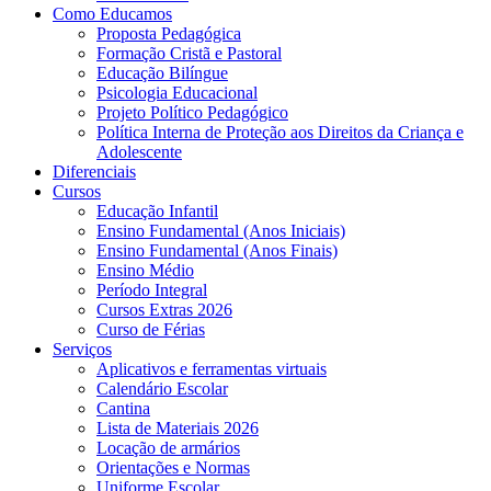
Como Educamos
Proposta Pedagógica
Formação Cristã e Pastoral
Educação Bilíngue
Psicologia Educacional
Projeto Político Pedagógico
Política Interna de Proteção aos Direitos da Criança e
Adolescente
Diferenciais
Cursos
Educação Infantil
Ensino Fundamental (Anos Iniciais)
Ensino Fundamental (Anos Finais)
Ensino Médio
Período Integral
Cursos Extras 2026
Curso de Férias
Serviços
Aplicativos e ferramentas virtuais
Calendário Escolar
Cantina
Lista de Materiais 2026
Locação de armários
Orientações e Normas
Uniforme Escolar