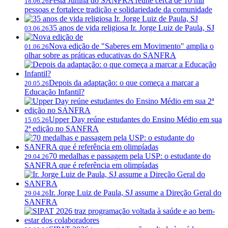
Festa Junina do SANFRA reúne cerca de 10 mil
18.06.26
pessoas e fortalece tradição e solidariedade da comunidade
35 anos de vida religiosa Ir. Jorge Luiz de Paula, SJ
03.06.26
Nova edição de "Saberes em Movimento" amplia o
01.06.26
olhar sobre as práticas educativas do SANFRA
Depois da adaptação: o que começa a marcar a
20.05.26
Educação Infantil?
Upper Day reúne estudantes do Ensino Médio em sua
15.05.26
2ª edição no SANFRA
70 medalhas e passagem pela USP: o estudante do
29.04.26
SANFRA que é referência em olimpíadas
Ir. Jorge Luiz de Paula, SJ assume a Direção Geral do
29.04.26
SANFRA