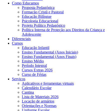
Como Educamos
Proposta Pedagógica
Formação Cristã e Pastoral
Educação Bilíngue
Psicologia Educacional
Projeto Político Pedagógico
Política Interna de Proteção aos Direitos da Criança e
Adolescente
Diferenciais
Cursos
Educação Infantil
Ensino Fundamental (Anos Iniciais)
Ensino Fundamental (Anos Finais)
Ensino Médio
Período Integral
Cursos Extras 2026
Curso de Férias
Serviços
Aplicativos e ferramentas virtuais
Calendário Escolar
Cantina
Lista de Materiais 2026
Locação de armários
Orientações e Normas
Uniforme Escolar