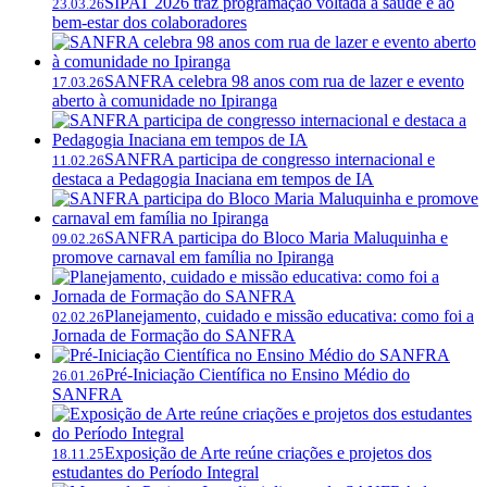
SIPAT 2026 traz programação voltada à saúde e ao
23.03.26
bem-estar dos colaboradores
SANFRA celebra 98 anos com rua de lazer e evento
17.03.26
aberto à comunidade no Ipiranga
SANFRA participa de congresso internacional e
11.02.26
destaca a Pedagogia Inaciana em tempos de IA
SANFRA participa do Bloco Maria Maluquinha e
09.02.26
promove carnaval em família no Ipiranga
Planejamento, cuidado e missão educativa: como foi a
02.02.26
Jornada de Formação do SANFRA
Pré-Iniciação Científica no Ensino Médio do
26.01.26
SANFRA
Exposição de Arte reúne criações e projetos dos
18.11.25
estudantes do Período Integral