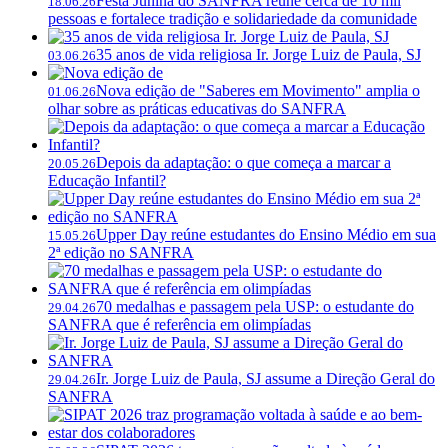
Festa Junina do SANFRA reúne cerca de 10 mil
18.06.26
pessoas e fortalece tradição e solidariedade da comunidade
35 anos de vida religiosa Ir. Jorge Luiz de Paula, SJ
03.06.26
Nova edição de "Saberes em Movimento" amplia o
01.06.26
olhar sobre as práticas educativas do SANFRA
Depois da adaptação: o que começa a marcar a
20.05.26
Educação Infantil?
Upper Day reúne estudantes do Ensino Médio em sua
15.05.26
2ª edição no SANFRA
70 medalhas e passagem pela USP: o estudante do
29.04.26
SANFRA que é referência em olimpíadas
Ir. Jorge Luiz de Paula, SJ assume a Direção Geral do
29.04.26
SANFRA