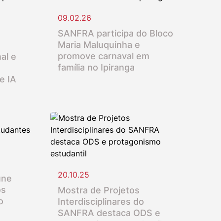
09.02.26
SANFRA participa do Bloco
Maria Maluquinha e
promove carnaval em
al e
família no Ipiranga
e IA
20.10.25
úne
os
Mostra de Projetos
o
Interdisciplinares do
SANFRA destaca ODS e