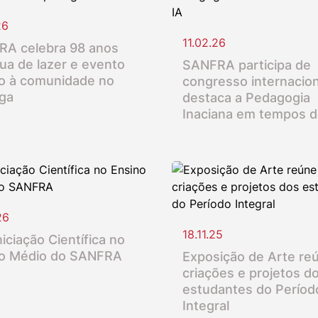
26
11.02.26
A celebra 98 anos
ua de lazer e evento
SANFRA participa de
o à comunidade no
congresso internacion
nga
destaca a Pedagogia
Inaciana em tempos d
26
18.11.25
iciação Científica no
o Médio do SANFRA
Exposição de Arte re
criações e projetos d
estudantes do Períod
Integral