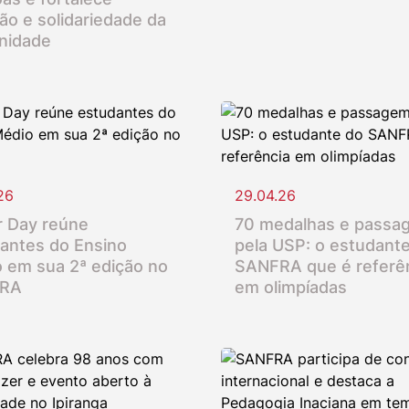
ção e solidariedade da
nidade
26
29.04.26
 Day reúne
70 medalhas e passa
antes do Ensino
pela USP: o estudant
 em sua 2ª edição no
SANFRA que é referê
RA
em olimpíadas