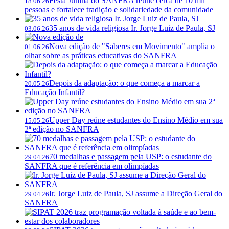
Festa Junina do SANFRA reúne cerca de 10 mil
18.06.26
pessoas e fortalece tradição e solidariedade da comunidade
35 anos de vida religiosa Ir. Jorge Luiz de Paula, SJ
03.06.26
Nova edição de "Saberes em Movimento" amplia o
01.06.26
olhar sobre as práticas educativas do SANFRA
Depois da adaptação: o que começa a marcar a
20.05.26
Educação Infantil?
Upper Day reúne estudantes do Ensino Médio em sua
15.05.26
2ª edição no SANFRA
70 medalhas e passagem pela USP: o estudante do
29.04.26
SANFRA que é referência em olimpíadas
Ir. Jorge Luiz de Paula, SJ assume a Direção Geral do
29.04.26
SANFRA