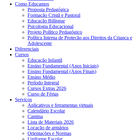
Como Educamos
Proposta Pedagógica
Formação Cristã e Pastoral
Educação Bilíngue
Psicologia Educacional
Projeto Político Pedagógico
Política Interna de Proteção aos Direitos da Criança e
Adolescente
Diferenciais
Cursos
Educação Infantil
Ensino Fundamental (Anos Iniciais)
Ensino Fundamental (Anos Finais)
Ensino Médio
Período Integral
Cursos Extras 2026
Curso de Férias
Serviços
Aplicativos e ferramentas virtuais
Calendário Escolar
Cantina
Lista de Materiais 2026
Locação de armários
Orientações e Normas
Uniforme Escolar