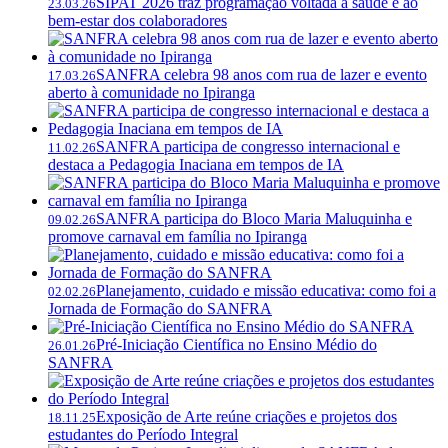
SIPAT 2026 traz programação voltada à saúde e ao
23.03.26
bem-estar dos colaboradores
SANFRA celebra 98 anos com rua de lazer e evento
17.03.26
aberto à comunidade no Ipiranga
SANFRA participa de congresso internacional e
11.02.26
destaca a Pedagogia Inaciana em tempos de IA
SANFRA participa do Bloco Maria Maluquinha e
09.02.26
promove carnaval em família no Ipiranga
Planejamento, cuidado e missão educativa: como foi a
02.02.26
Jornada de Formação do SANFRA
Pré-Iniciação Científica no Ensino Médio do
26.01.26
SANFRA
Exposição de Arte reúne criações e projetos dos
18.11.25
estudantes do Período Integral