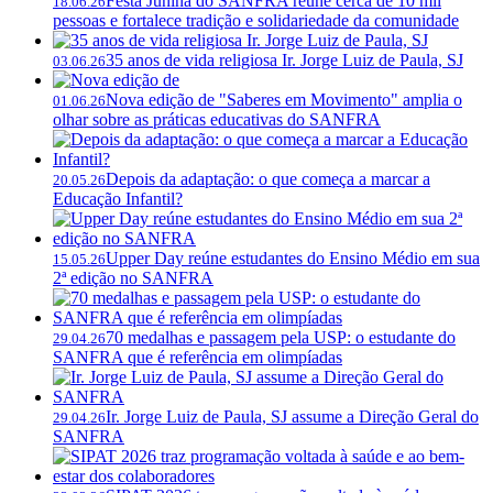
Festa Junina do SANFRA reúne cerca de 10 mil
18.06.26
pessoas e fortalece tradição e solidariedade da comunidade
35 anos de vida religiosa Ir. Jorge Luiz de Paula, SJ
03.06.26
Nova edição de "Saberes em Movimento" amplia o
01.06.26
olhar sobre as práticas educativas do SANFRA
Depois da adaptação: o que começa a marcar a
20.05.26
Educação Infantil?
Upper Day reúne estudantes do Ensino Médio em sua
15.05.26
2ª edição no SANFRA
70 medalhas e passagem pela USP: o estudante do
29.04.26
SANFRA que é referência em olimpíadas
Ir. Jorge Luiz de Paula, SJ assume a Direção Geral do
29.04.26
SANFRA