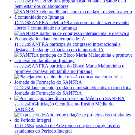
SIPAT 2026 traz programação voltada à saúde e ao
23.03.26
bem-estar dos colaboradores
SANFRA celebra 98 anos com rua de lazer e evento
17.03.26
aberto à comunidade no Ipiranga
SANFRA participa de congresso internacional e
11.02.26
destaca a Pedagogia Inaciana em tempos de IA
SANFRA participa do Bloco Maria Maluquinha e
09.02.26
promove carnaval em família no Ipiranga
Planejamento, cuidado e missão educativa: como foi a
02.02.26
Jornada de Formação do SANFRA
Pré-Iniciação Científica no Ensino Médio do
26.01.26
SANFRA
Exposição de Arte reúne criações e projetos dos
18.11.25
estudantes do Período Integral