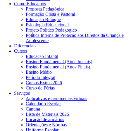
Como Educamos
Proposta Pedagógica
Formação Cristã e Pastoral
Educação Bilíngue
Psicologia Educacional
Projeto Político Pedagógico
Política Interna de Proteção aos Direitos da Criança e
Adolescente
Diferenciais
Cursos
Educação Infantil
Ensino Fundamental (Anos Iniciais)
Ensino Fundamental (Anos Finais)
Ensino Médio
Período Integral
Cursos Extras 2026
Curso de Férias
Serviços
Aplicativos e ferramentas virtuais
Calendário Escolar
Cantina
Lista de Materiais 2026
Locação de armários
Orientações e Normas
Uniforme Escolar