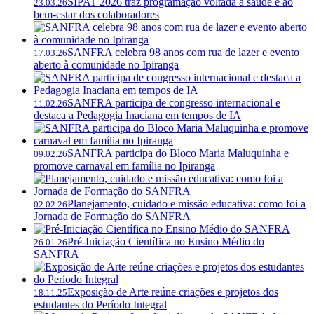
SIPAT 2026 traz programação voltada à saúde e ao
23.03.26
bem-estar dos colaboradores
SANFRA celebra 98 anos com rua de lazer e evento
17.03.26
aberto à comunidade no Ipiranga
SANFRA participa de congresso internacional e
11.02.26
destaca a Pedagogia Inaciana em tempos de IA
SANFRA participa do Bloco Maria Maluquinha e
09.02.26
promove carnaval em família no Ipiranga
Planejamento, cuidado e missão educativa: como foi a
02.02.26
Jornada de Formação do SANFRA
Pré-Iniciação Científica no Ensino Médio do
26.01.26
SANFRA
Exposição de Arte reúne criações e projetos dos
18.11.25
estudantes do Período Integral