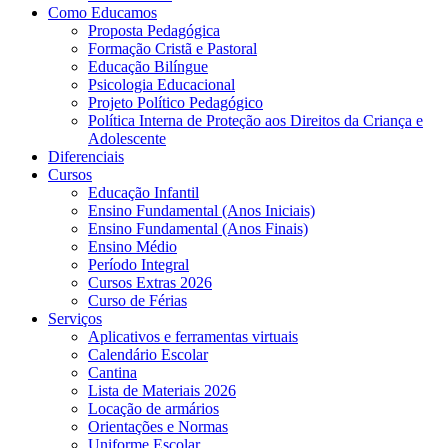
Como Educamos
Proposta Pedagógica
Formação Cristã e Pastoral
Educação Bilíngue
Psicologia Educacional
Projeto Político Pedagógico
Política Interna de Proteção aos Direitos da Criança e
Adolescente
Diferenciais
Cursos
Educação Infantil
Ensino Fundamental (Anos Iniciais)
Ensino Fundamental (Anos Finais)
Ensino Médio
Período Integral
Cursos Extras 2026
Curso de Férias
Serviços
Aplicativos e ferramentas virtuais
Calendário Escolar
Cantina
Lista de Materiais 2026
Locação de armários
Orientações e Normas
Uniforme Escolar