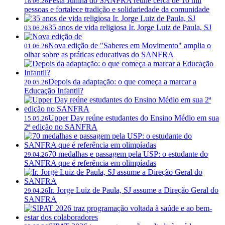
Festa Junina do SANFRA reúne cerca de 10 mil
18.06.26
pessoas e fortalece tradição e solidariedade da comunidade
35 anos de vida religiosa Ir. Jorge Luiz de Paula, SJ
03.06.26
Nova edição de "Saberes em Movimento" amplia o
01.06.26
olhar sobre as práticas educativas do SANFRA
Depois da adaptação: o que começa a marcar a
20.05.26
Educação Infantil?
Upper Day reúne estudantes do Ensino Médio em sua
15.05.26
2ª edição no SANFRA
70 medalhas e passagem pela USP: o estudante do
29.04.26
SANFRA que é referência em olimpíadas
Ir. Jorge Luiz de Paula, SJ assume a Direção Geral do
29.04.26
SANFRA