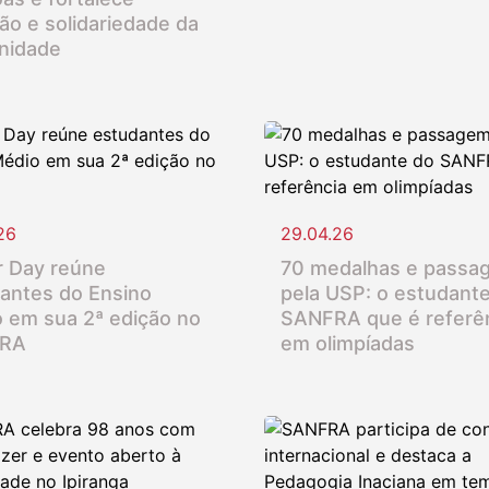
ção e solidariedade da
nidade
26
29.04.26
 Day reúne
70 medalhas e passa
antes do Ensino
pela USP: o estudant
 em sua 2ª edição no
SANFRA que é referê
RA
em olimpíadas