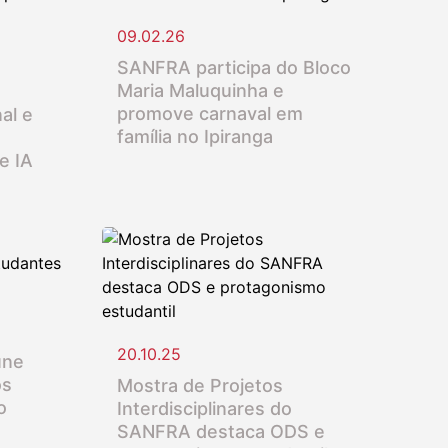
09.02.26
SANFRA participa do Bloco
Maria Maluquinha e
promove carnaval em
al e
família no Ipiranga
e IA
20.10.25
úne
os
Mostra de Projetos
o
Interdisciplinares do
SANFRA destaca ODS e