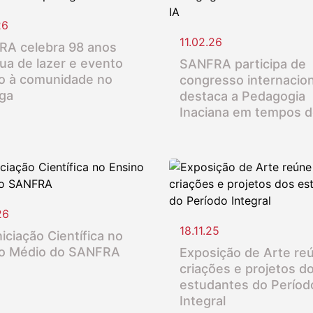
26
11.02.26
A celebra 98 anos
ua de lazer e evento
SANFRA participa de
o à comunidade no
congresso internacion
nga
destaca a Pedagogia
Inaciana em tempos d
26
18.11.25
iciação Científica no
o Médio do SANFRA
Exposição de Arte re
criações e projetos d
estudantes do Períod
Integral