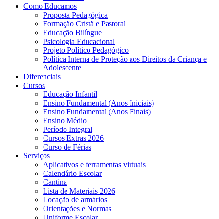
Como Educamos
Proposta Pedagógica
Formação Cristã e Pastoral
Educação Bilíngue
Psicologia Educacional
Projeto Político Pedagógico
Política Interna de Proteção aos Direitos da Criança e
Adolescente
Diferenciais
Cursos
Educação Infantil
Ensino Fundamental (Anos Iniciais)
Ensino Fundamental (Anos Finais)
Ensino Médio
Período Integral
Cursos Extras 2026
Curso de Férias
Serviços
Aplicativos e ferramentas virtuais
Calendário Escolar
Cantina
Lista de Materiais 2026
Locação de armários
Orientações e Normas
Uniforme Escolar