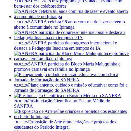
SIPAT 2026 traz programação voltada à saúde e ao
23.03.26
bem-estar dos colaboradores
SANFRA celebra 98 anos com rua de lazer e evento
17.03.26
aberto à comunidade no Ipiranga
SANFRA participa de congresso internacional e
11.02.26
destaca a Pedagogia Inaciana em tempos de IA
SANFRA participa do Bloco Maria Maluquinha e
09.02.26
promove carnaval em família no Ipiranga
Planejamento, cuidado e missão educativa: como foi a
02.02.26
Jornada de Formação do SANFRA
Pré-Iniciação Científica no Ensino Médio do
26.01.26
SANFRA
Exposição de Arte reúne criações e projetos dos
18.11.25
estudantes do Período Integral