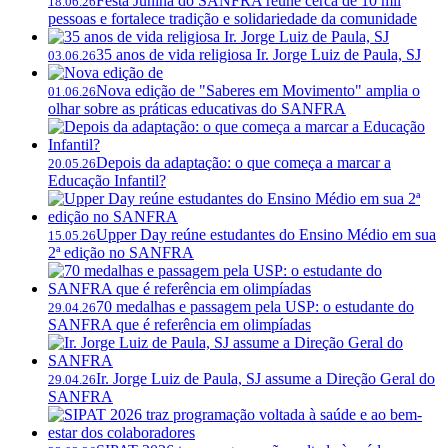
Festa Junina do SANFRA reúne cerca de 10 mil
18.06.26
pessoas e fortalece tradição e solidariedade da comunidade
35 anos de vida religiosa Ir. Jorge Luiz de Paula, SJ
03.06.26
Nova edição de "Saberes em Movimento" amplia o
01.06.26
olhar sobre as práticas educativas do SANFRA
Depois da adaptação: o que começa a marcar a
20.05.26
Educação Infantil?
Upper Day reúne estudantes do Ensino Médio em sua
15.05.26
2ª edição no SANFRA
70 medalhas e passagem pela USP: o estudante do
29.04.26
SANFRA que é referência em olimpíadas
Ir. Jorge Luiz de Paula, SJ assume a Direção Geral do
29.04.26
SANFRA