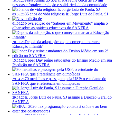
Festa Junina do SANFRA reúne cerca de 10 mil
18.06.26
pessoas e fortalece tradição e solidariedade da comunidade
35 anos de vida religiosa Ir. Jorge Luiz de Paula, SJ
03.06.26
Nova edição de "Saberes em Movimento" amplia o
01.06.26
olhar sobre as práticas educativas do SANFRA
Depois da adaptação: o que começa a marcar a
20.05.26
Educação Infantil?
Upper Day reúne estudantes do Ensino Médio em sua
15.05.26
2ª edição no SANFRA
70 medalhas e passagem pela USP: o estudante do
29.04.26
SANFRA que é referência em olimpíadas
Ir. Jorge Luiz de Paula, SJ assume a Direção Geral do
29.04.26
SANFRA