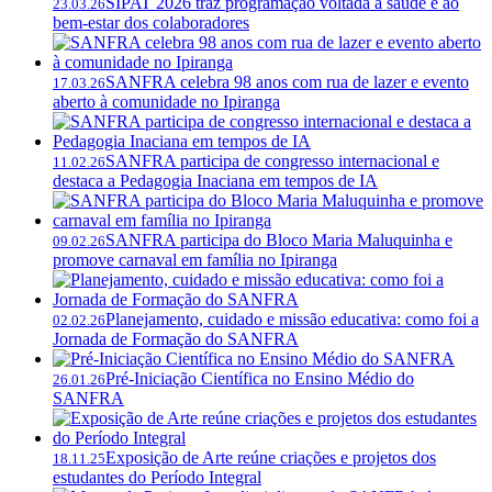
SIPAT 2026 traz programação voltada à saúde e ao
23.03.26
bem-estar dos colaboradores
SANFRA celebra 98 anos com rua de lazer e evento
17.03.26
aberto à comunidade no Ipiranga
SANFRA participa de congresso internacional e
11.02.26
destaca a Pedagogia Inaciana em tempos de IA
SANFRA participa do Bloco Maria Maluquinha e
09.02.26
promove carnaval em família no Ipiranga
Planejamento, cuidado e missão educativa: como foi a
02.02.26
Jornada de Formação do SANFRA
Pré-Iniciação Científica no Ensino Médio do
26.01.26
SANFRA
Exposição de Arte reúne criações e projetos dos
18.11.25
estudantes do Período Integral