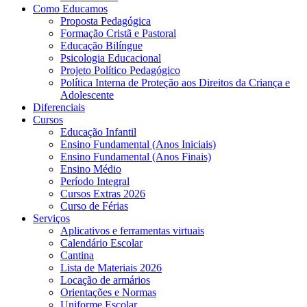
Como Educamos
Proposta Pedagógica
Formação Cristã e Pastoral
Educação Bilíngue
Psicologia Educacional
Projeto Político Pedagógico
Política Interna de Proteção aos Direitos da Criança e
Adolescente
Diferenciais
Cursos
Educação Infantil
Ensino Fundamental (Anos Iniciais)
Ensino Fundamental (Anos Finais)
Ensino Médio
Período Integral
Cursos Extras 2026
Curso de Férias
Serviços
Aplicativos e ferramentas virtuais
Calendário Escolar
Cantina
Lista de Materiais 2026
Locação de armários
Orientações e Normas
Uniforme Escolar