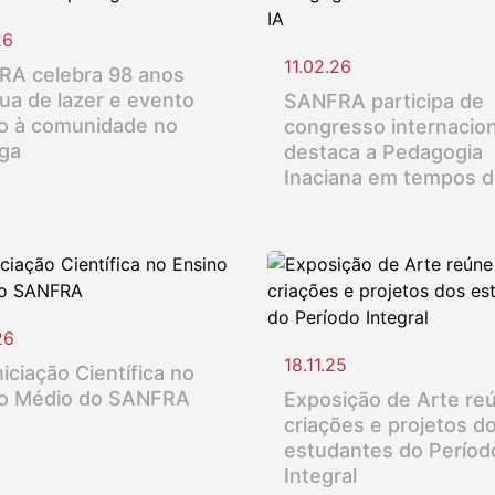
26
11.02.26
A celebra 98 anos
ua de lazer e evento
SANFRA participa de
o à comunidade no
congresso internacion
nga
destaca a Pedagogia
Inaciana em tempos d
26
18.11.25
iciação Científica no
o Médio do SANFRA
Exposição de Arte re
criações e projetos d
estudantes do Períod
Integral