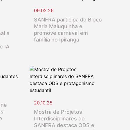
09.02.26
SANFRA participa do Bloco
Maria Maluquinha e
promove carnaval em
al e
família no Ipiranga
e IA
20.10.25
úne
os
Mostra de Projetos
o
Interdisciplinares do
SANFRA destaca ODS e