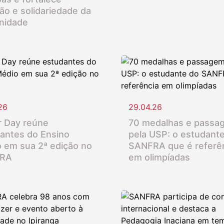
ção e solidariedade da
nidade
26
29.04.26
 Day reúne
70 medalhas e passa
antes do Ensino
pela USP: o estudant
 em sua 2ª edição no
SANFRA que é referê
RA
em olimpíadas