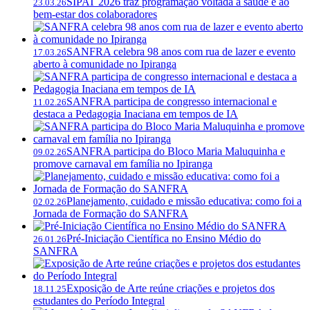
SIPAT 2026 traz programação voltada à saúde e ao
23.03.26
bem-estar dos colaboradores
SANFRA celebra 98 anos com rua de lazer e evento
17.03.26
aberto à comunidade no Ipiranga
SANFRA participa de congresso internacional e
11.02.26
destaca a Pedagogia Inaciana em tempos de IA
SANFRA participa do Bloco Maria Maluquinha e
09.02.26
promove carnaval em família no Ipiranga
Planejamento, cuidado e missão educativa: como foi a
02.02.26
Jornada de Formação do SANFRA
Pré-Iniciação Científica no Ensino Médio do
26.01.26
SANFRA
Exposição de Arte reúne criações e projetos dos
18.11.25
estudantes do Período Integral