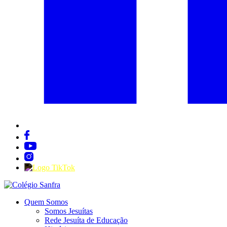
Quem Somos
Somos Jesuítas
Rede Jesuíta de Educação