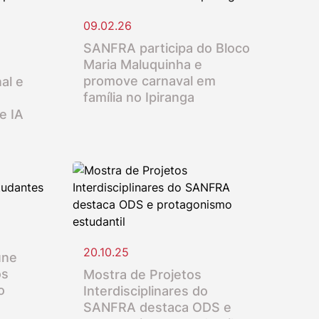
09.02.26
SANFRA participa do Bloco
Maria Maluquinha e
promove carnaval em
al e
família no Ipiranga
e IA
20.10.25
úne
os
Mostra de Projetos
o
Interdisciplinares do
SANFRA destaca ODS e