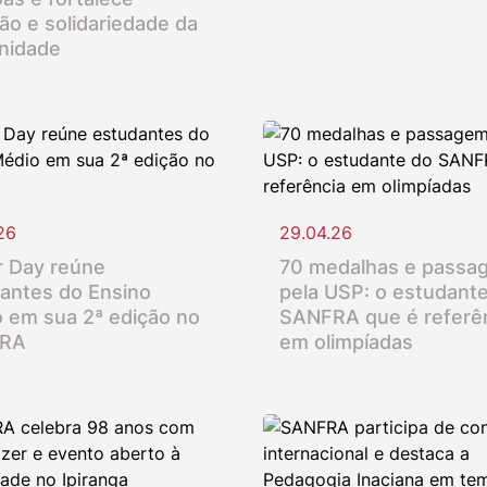
ção e solidariedade da
nidade
26
29.04.26
 Day reúne
70 medalhas e passa
antes do Ensino
pela USP: o estudant
 em sua 2ª edição no
SANFRA que é referê
RA
em olimpíadas