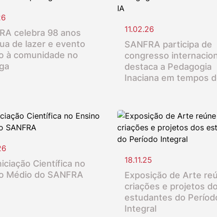
26
11.02.26
A celebra 98 anos
ua de lazer e evento
SANFRA participa de
o à comunidade no
congresso internacion
nga
destaca a Pedagogia
Inaciana em tempos d
26
18.11.25
iciação Científica no
o Médio do SANFRA
Exposição de Arte re
criações e projetos d
estudantes do Períod
Integral