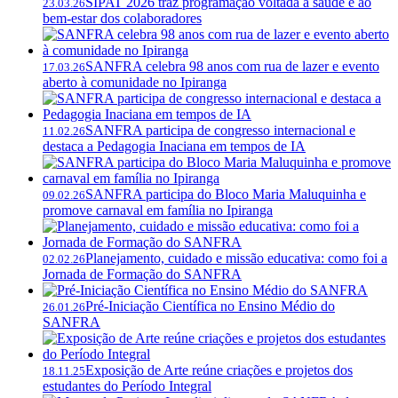
SIPAT 2026 traz programação voltada à saúde e ao
23.03.26
bem-estar dos colaboradores
SANFRA celebra 98 anos com rua de lazer e evento
17.03.26
aberto à comunidade no Ipiranga
SANFRA participa de congresso internacional e
11.02.26
destaca a Pedagogia Inaciana em tempos de IA
SANFRA participa do Bloco Maria Maluquinha e
09.02.26
promove carnaval em família no Ipiranga
Planejamento, cuidado e missão educativa: como foi a
02.02.26
Jornada de Formação do SANFRA
Pré-Iniciação Científica no Ensino Médio do
26.01.26
SANFRA
Exposição de Arte reúne criações e projetos dos
18.11.25
estudantes do Período Integral