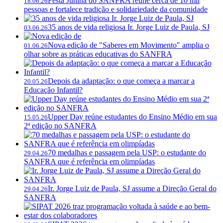
Festa Junina do SANFRA reúne cerca de 10 mil
18.06.26
pessoas e fortalece tradição e solidariedade da comunidade
35 anos de vida religiosa Ir. Jorge Luiz de Paula, SJ
03.06.26
Nova edição de "Saberes em Movimento" amplia o
01.06.26
olhar sobre as práticas educativas do SANFRA
Depois da adaptação: o que começa a marcar a
20.05.26
Educação Infantil?
Upper Day reúne estudantes do Ensino Médio em sua
15.05.26
2ª edição no SANFRA
70 medalhas e passagem pela USP: o estudante do
29.04.26
SANFRA que é referência em olimpíadas
Ir. Jorge Luiz de Paula, SJ assume a Direção Geral do
29.04.26
SANFRA