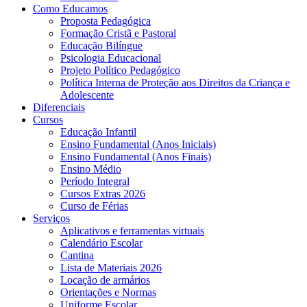
Como Educamos
Proposta Pedagógica
Formação Cristã e Pastoral
Educação Bilíngue
Psicologia Educacional
Projeto Político Pedagógico
Política Interna de Proteção aos Direitos da Criança e
Adolescente
Diferenciais
Cursos
Educação Infantil
Ensino Fundamental (Anos Iniciais)
Ensino Fundamental (Anos Finais)
Ensino Médio
Período Integral
Cursos Extras 2026
Curso de Férias
Serviços
Aplicativos e ferramentas virtuais
Calendário Escolar
Cantina
Lista de Materiais 2026
Locação de armários
Orientações e Normas
Uniforme Escolar