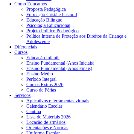
Como Educamos
Proposta Pedagógica
Formação Cristã e Pastoral
Educação Bilíngue
Psicologia Educacional
Projeto Político Pedagógico
Política Interna de Proteção aos Direitos da Criança e
Adolescente
Diferenciais
Cursos
Educação Infantil
Ensino Fundamental (Anos Iniciais)
Ensino Fundamental (Anos Finais)
Ensino Médio
Período Integral
Cursos Extras 2026
Curso de Férias
Serviços
Aplicativos e ferramentas virtuais
Calendário Escolar
Cantina
Lista de Materiais 2026
Locação de armários
Orientações e Normas
Uniforme Escolar