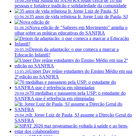
Festa Junina do SANFRA reúne cerca de 10 mil
18.06.26
pessoas e fortalece tradição e solidariedade da comunidade
35 anos de vida religiosa Ir. Jorge Luiz de Paula, SJ
03.06.26
Nova edição de "Saberes em Movimento" amplia o
01.06.26
olhar sobre as práticas educativas do SANFRA
Depois da adaptação: o que começa a marcar a
20.05.26
Educação Infantil?
Upper Day reúne estudantes do Ensino Médio em sua
15.05.26
2ª edição no SANFRA
70 medalhas e passagem pela USP: o estudante do
29.04.26
SANFRA que é referência em olimpíadas
Ir. Jorge Luiz de Paula, SJ assume a Direção Geral do
29.04.26
SANFRA