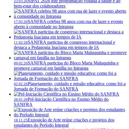
SIPAT 2026 traz programação voltada à saúde e ao
23.03.26
bem-estar dos colaboradores
SANFRA celebra 98 anos com rua de lazer e evento
17.03.26
aberto à comunidade no Ipiranga
SANFRA participa de congresso internacional e
11.02.26
destaca a Pedagogia Inaciana em tempos de IA
SANFRA participa do Bloco Maria Maluquinha e
09.02.26
promove carnaval em família no Ipiranga
Planejamento, cuidado e missão educativa: como foi a
02.02.26
Jornada de Formação do SANFRA
Pré-Iniciação Científica no Ensino Médio do
26.01.26
SANFRA
Exposição de Arte reúne criações e projetos dos
18.11.25
estudantes do Período Integral