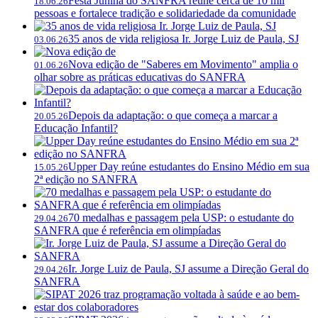
Festa Junina do SANFRA reúne cerca de 10 mil
18.06.26
pessoas e fortalece tradição e solidariedade da comunidade
35 anos de vida religiosa Ir. Jorge Luiz de Paula, SJ
03.06.26
Nova edição de "Saberes em Movimento" amplia o
01.06.26
olhar sobre as práticas educativas do SANFRA
Depois da adaptação: o que começa a marcar a
20.05.26
Educação Infantil?
Upper Day reúne estudantes do Ensino Médio em sua
15.05.26
2ª edição no SANFRA
70 medalhas e passagem pela USP: o estudante do
29.04.26
SANFRA que é referência em olimpíadas
Ir. Jorge Luiz de Paula, SJ assume a Direção Geral do
29.04.26
SANFRA