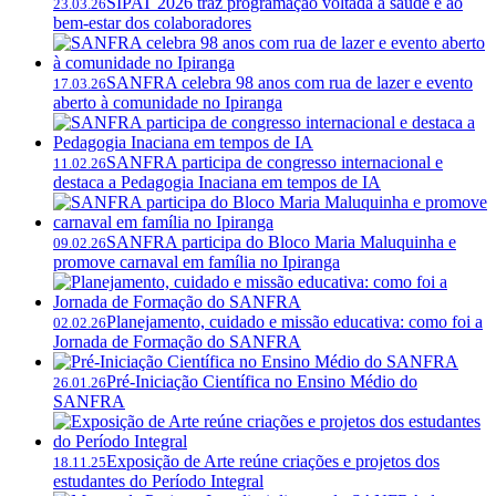
SIPAT 2026 traz programação voltada à saúde e ao
23.03.26
bem-estar dos colaboradores
SANFRA celebra 98 anos com rua de lazer e evento
17.03.26
aberto à comunidade no Ipiranga
SANFRA participa de congresso internacional e
11.02.26
destaca a Pedagogia Inaciana em tempos de IA
SANFRA participa do Bloco Maria Maluquinha e
09.02.26
promove carnaval em família no Ipiranga
Planejamento, cuidado e missão educativa: como foi a
02.02.26
Jornada de Formação do SANFRA
Pré-Iniciação Científica no Ensino Médio do
26.01.26
SANFRA
Exposição de Arte reúne criações e projetos dos
18.11.25
estudantes do Período Integral