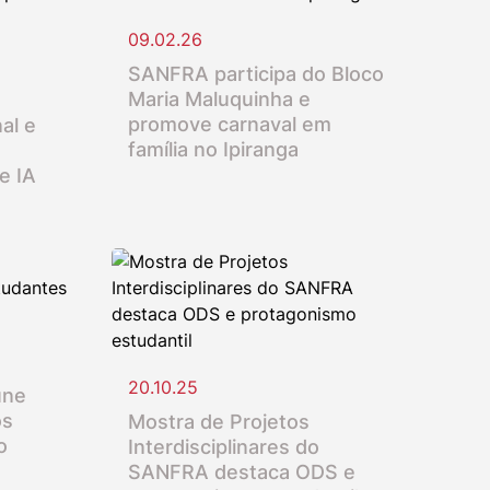
09.02.26
SANFRA participa do Bloco
Maria Maluquinha e
promove carnaval em
al e
família no Ipiranga
e IA
20.10.25
úne
os
Mostra de Projetos
o
Interdisciplinares do
SANFRA destaca ODS e