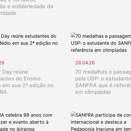
ção e solidariedade da
nidade
26
29.04.26
 Day reúne
70 medalhas e passa
antes do Ensino
pela USP: o estudant
 em sua 2ª edição no
SANFRA que é referê
RA
em olimpíadas