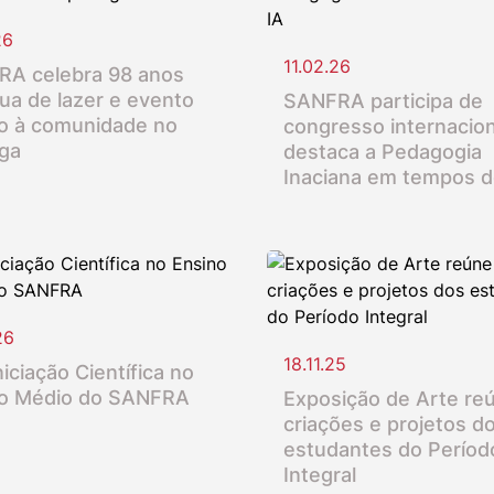
26
11.02.26
A celebra 98 anos
ua de lazer e evento
SANFRA participa de
o à comunidade no
congresso internacion
nga
destaca a Pedagogia
Inaciana em tempos d
26
18.11.25
iciação Científica no
o Médio do SANFRA
Exposição de Arte re
criações e projetos d
estudantes do Períod
Integral