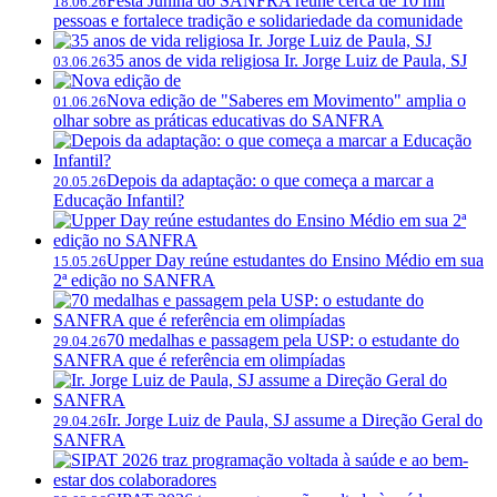
Festa Junina do SANFRA reúne cerca de 10 mil
18.06.26
pessoas e fortalece tradição e solidariedade da comunidade
35 anos de vida religiosa Ir. Jorge Luiz de Paula, SJ
03.06.26
Nova edição de "Saberes em Movimento" amplia o
01.06.26
olhar sobre as práticas educativas do SANFRA
Depois da adaptação: o que começa a marcar a
20.05.26
Educação Infantil?
Upper Day reúne estudantes do Ensino Médio em sua
15.05.26
2ª edição no SANFRA
70 medalhas e passagem pela USP: o estudante do
29.04.26
SANFRA que é referência em olimpíadas
Ir. Jorge Luiz de Paula, SJ assume a Direção Geral do
29.04.26
SANFRA