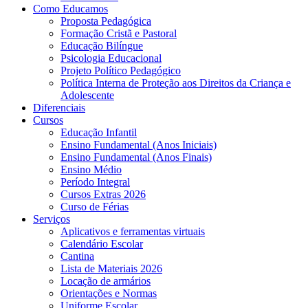
Como Educamos
Proposta Pedagógica
Formação Cristã e Pastoral
Educação Bilíngue
Psicologia Educacional
Projeto Político Pedagógico
Política Interna de Proteção aos Direitos da Criança e
Adolescente
Diferenciais
Cursos
Educação Infantil
Ensino Fundamental (Anos Iniciais)
Ensino Fundamental (Anos Finais)
Ensino Médio
Período Integral
Cursos Extras 2026
Curso de Férias
Serviços
Aplicativos e ferramentas virtuais
Calendário Escolar
Cantina
Lista de Materiais 2026
Locação de armários
Orientações e Normas
Uniforme Escolar