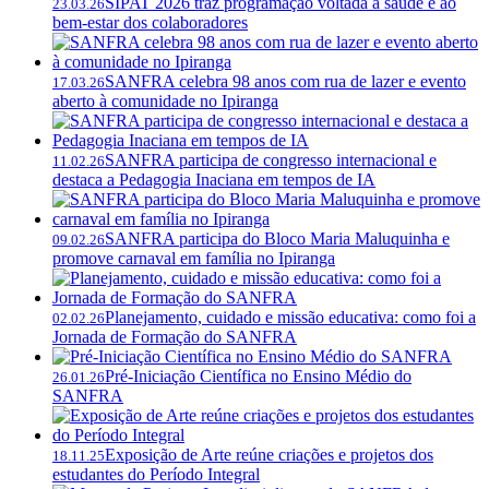
SIPAT 2026 traz programação voltada à saúde e ao
23.03.26
bem-estar dos colaboradores
SANFRA celebra 98 anos com rua de lazer e evento
17.03.26
aberto à comunidade no Ipiranga
SANFRA participa de congresso internacional e
11.02.26
destaca a Pedagogia Inaciana em tempos de IA
SANFRA participa do Bloco Maria Maluquinha e
09.02.26
promove carnaval em família no Ipiranga
Planejamento, cuidado e missão educativa: como foi a
02.02.26
Jornada de Formação do SANFRA
Pré-Iniciação Científica no Ensino Médio do
26.01.26
SANFRA
Exposição de Arte reúne criações e projetos dos
18.11.25
estudantes do Período Integral